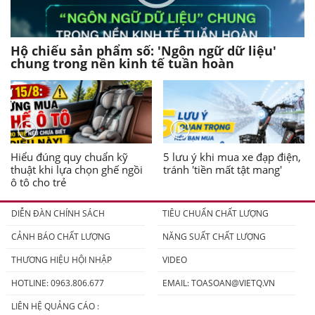
Hộ chiếu sản phẩm số: 'Ngôn ngữ dữ liệu'
chung trong nền kinh tế tuần hoàn
Hiểu đúng quy chuẩn kỹ
5 lưu ý khi mua xe đạp điện,
thuật khi lựa chọn ghế ngồi
tránh 'tiền mất tật mang'
ô tô cho trẻ
DIỄN ĐÀN CHÍNH SÁCH
TIÊU CHUẨN CHẤT LƯỢNG
CẢNH BÁO CHẤT LƯỢNG
NĂNG SUẤT CHẤT LƯỢNG
THƯƠNG HIỆU HỘI NHẬP
VIDEO
HOTLINE: 0963.806.677
EMAIL:
TOASOAN@VIETQ.VN
LIÊN HỆ QUẢNG CÁO :