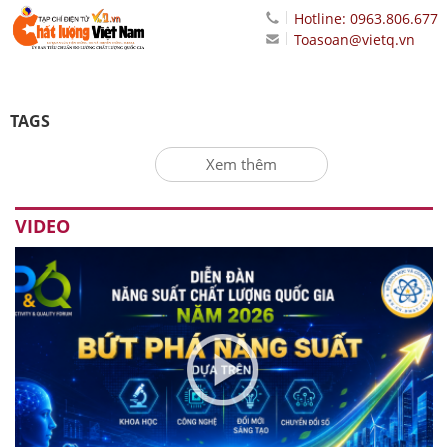
Hotline: 0963.806.677
Toasoan@vietq.vn
TAGS
Xem thêm
VIDEO