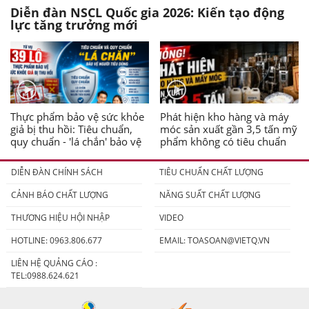
Diễn đàn NSCL Quốc gia 2026: Kiến tạo động
lực tăng trưởng mới
Thực phẩm bảo vệ sức khỏe
Phát hiện kho hàng và máy
giả bị thu hồi: Tiêu chuẩn,
móc sản xuất gần 3,5 tấn mỹ
quy chuẩn - 'lá chắn' bảo vệ
phẩm không có tiêu chuẩn
người tiêu dùng
DIỄN ĐÀN CHÍNH SÁCH
TIÊU CHUẨN CHẤT LƯỢNG
CẢNH BÁO CHẤT LƯỢNG
NĂNG SUẤT CHẤT LƯỢNG
THƯƠNG HIỆU HỘI NHẬP
VIDEO
HOTLINE: 0963.806.677
EMAIL:
TOASOAN@VIETQ.VN
LIÊN HỆ QUẢNG CÁO :
TEL:0988.624.621