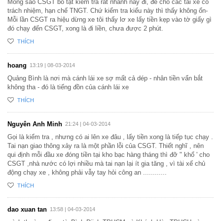
Mong sao CSGT bỏ tật kiểm tra rất nhanh này đi, để cho các tài xế có
trách nhiệm, hạn chế TNGT. Chứ kiểm tra kiểu này thì thấy không ổn-
Mỗi lần CSGT ra hiệu dừng xe tôi thấy lơ xe lấy tiền kẹp vào tờ giấy gì
đó chạy đến CSGT, xong là đi liền, chưa được 2 phút.
THÍCH
hoang
13:19 | 08-03-2014
Quảng Bình là nơi mà cánh lái xe sợ mất cả dép - nhân tiền vẩn bắt
không tha - đó là tiếng đồn của cánh lái xe
THÍCH
Nguyên Anh Minh
21:24 | 04-03-2014
Gọi là kiểm tra , nhưng có ai lên xe đâu , lấy tiền xong là tiếp tục chạy .
Tai nạn giao thông xảy ra là một phần lỗi của CSGT. Thiết nghĩ , nên
qui định mỗi đầu xe đóng tiền tại kho bạc hàng tháng thì đỡ " khổ ' cho
CSGT ,nhà nước có lợi nhiều mà tai nạn lại ít gia tăng , vì tài xế chủ
động chạy xe , không phải vẫy tay hỏi công an ............
THÍCH
dao xuan tan
13:58 | 04-03-2014