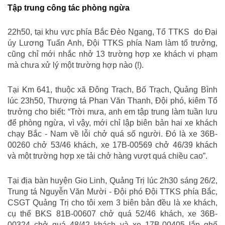
Tập trung công tác phòng ngừa
22h50, tại khu vực phía Bắc Đèo Ngang, Tổ TTKS do Đại
úy Lương Tuấn Anh, Đội TTKS phía Nam làm tổ trưởng,
cũng chỉ mới nhắc nhở 13 trường hợp xe khách vi phạm
mà chưa xử lý một trường hợp nào (!).
Tại Km 641, thuộc xã Đông Trạch, Bố Trạch, Quảng Bình
lúc 23h50, Thượng tá Phan Văn Thanh, Đội phó, kiêm Tổ
trưởng cho biết: “Trời mưa, anh em tập trung làm tuần lưu
để phòng ngừa, vì vậy, mới chỉ lập biên bản hai xe khách
chạy Bắc - Nam về lỗi chở quá số người. Đó là xe 36B-
00260 chở 53/46 khách, xe 17B-00569 chở 46/39 khách
và một trường hợp xe tải chở hàng vượt quá chiều cao”.
Tại địa bàn huyện Gio Linh, Quảng Trị lúc 2h30 sáng 26/2,
Trung tá Nguyễn Văn Mười - Đội phó Đội TTKS phía Bắc,
CSGT Quảng Trị cho tôi xem 3 biên bản đều là xe khách,
cụ thể BKS 81B-00607 chở quá 52/46 khách, xe 36B-
00324 chở quá 48/42 khách và xe 17B-00405 lắp ghế