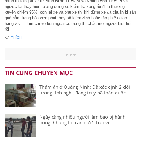
mình thường đi xe từ Bình Điịnh TPHCM và Khánh Hòa TPHCH và
ngược lại thấy hiện tượng dừng xe kiểm tra xong rồi đi là thường
xuyên chiếm 95%, còn lái xe và phụ xe thì khi dừng xe đã chuẩn bị sẳn
quà nằm trong hóa đơn phạt, hay sổ kiểm định hoặc tập phiếu giao
hàng v v ... làm cái vỏ bên ngoài cò trong thì chắc mọi người biết hết
rồi
THÍCH
TIN CÙNG CHUYÊN MỤC
Thảm án ở Quảng Ninh: Đã xác định 2 đối
tượng tình nghi, đang truy nã toàn quốc
Ngày càng nhiều người làm báo bị hành
hung: Chúng tôi cần được bảo vệ