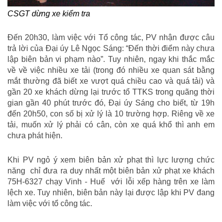
CSGT dừng xe kiểm tra
Đến 20h30, làm việc với Tổ công tác, PV nhận được câu
trả lời của Đại úy Lê Ngọc Sáng: “Đến thời điểm này chưa
lập biên bản vi phạm nào”. Tuy nhiên, ngay khi thắc mắc
về về việc nhiều xe tải (trong đó nhiều xe quan sát bằng
mắt thường đã biết xe vượt quá chiều cao và quá tải) và
gần 20 xe khách dừng lại trước tổ TTKS trong quãng thời
gian gần 40 phút trước đó, Đại úy Sáng cho biết, từ 19h
đến 20h50, con số bị xử lý là 10 trường hợp. Riêng về xe
tải, muốn xử lý phải có cân, còn xe quá khổ thì anh em
chưa phát hiện.
Khi PV ngỏ ý xem biên bản xử phạt thì lực lượng chức
năng chỉ đưa ra duy nhất một biên bản xử phạt xe khách
75H-6327 chạy Vinh - Huế với lỗi xếp hàng trên xe làm
lệch xe. Tuy nhiên, biên bản này lại được lập khi PV đang
làm việc với tổ công tác.