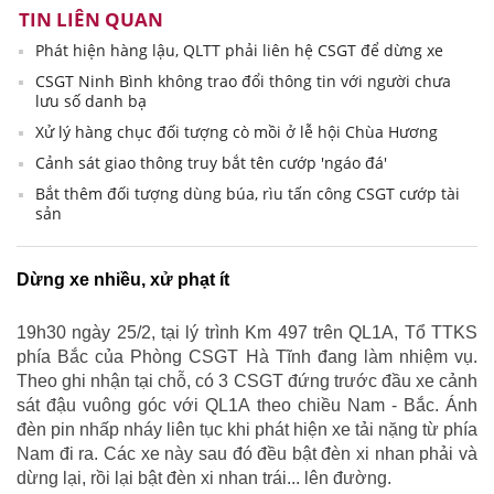
TIN LIÊN QUAN
Phát hiện hàng lậu, QLTT phải liên hệ CSGT để dừng xe
CSGT Ninh Bình không trao đổi thông tin với người chưa
lưu số danh bạ
Xử lý hàng chục đối tượng cò mồi ở lễ hội Chùa Hương
Cảnh sát giao thông truy bắt tên cướp 'ngáo đá'
Bắt thêm đối tượng dùng búa, rìu tấn công CSGT cướp tài
sản
Dừng xe nhiều, xử phạt ít
19h30 ngày 25/2, tại lý trình Km 497 trên QL1A, Tổ TTKS
phía Bắc của Phòng CSGT Hà Tĩnh đang làm nhiệm vụ.
Theo ghi nhận tại chỗ, có 3 CSGT đứng trước đầu xe cảnh
sát đậu vuông góc với QL1A theo chiều Nam - Bắc. Ánh
đèn pin nhấp nháy liên tục khi phát hiện xe tải nặng từ phía
Nam đi ra. Các xe này sau đó đều bật đèn xi nhan phải và
dừng lại, rồi lại bật đèn xi nhan trái... lên đường.