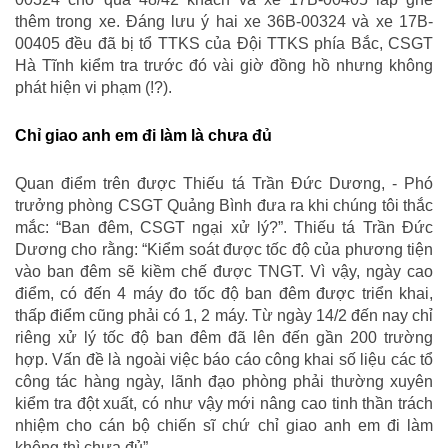
thêm trong xe. Đáng lưu ý hai xe 36B-00324 và xe 17B-
00405 đều đã bị tổ TTKS của Đội TTKS phía Bắc, CSGT
Hà Tĩnh kiểm tra trước đó vài giờ đồng hồ nhưng không
phát hiện vi phạm (!?).
Chỉ giao anh em đi làm là chưa đủ
Quan điểm trên được Thiếu tá Trần Đức Dương, - Phó
trưởng phòng CSGT Quảng Bình đưa ra khi chúng tôi thắc
mắc: “Ban đêm, CSGT ngại xử lý?”. Thiếu tá Trần Đức
Dương cho rằng: “Kiểm soát được tốc độ của phương tiện
vào ban đêm sẽ kiềm chế được TNGT. Vì vậy, ngày cao
điểm, có đến 4 máy đo tốc độ ban đêm được triển khai,
thấp điểm cũng phải có 1, 2 máy. Từ ngày 14/2 đến nay chỉ
riêng xử lý tốc độ ban đêm đã lên đến gần 200 trường
hợp. Vấn đề là ngoài việc báo cáo công khai số liệu các tổ
công tác hàng ngày, lãnh đạo phòng phải thường xuyên
kiểm tra đột xuất, có như vậy mới nâng cao tinh thần trách
nhiệm cho cán bộ chiến sĩ chứ chỉ giao anh em đi làm
không thì chưa đủ”.