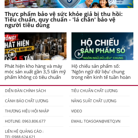
Thực phẩm bảo vệ sức khỏe giả bị thu hồi:
Tiêu chuẩn, quy chuẩn - 'lá chắn' bảo vệ
người tiêu dùng
Phát hiện kho hàng và máy
Hộ chiếu sản phẩm số:
móc sản xuất gần 3,5 tấn mỹ
'Ngôn ngữ dữ liệu' chung
phẩm không có tiêu chuẩn
trong nền kinh tế tuần hoàn
DIỄN ĐÀN CHÍNH SÁCH
TIÊU CHUẨN CHẤT LƯỢNG
CẢNH BÁO CHẤT LƯỢNG
NĂNG SUẤT CHẤT LƯỢNG
THƯƠNG HIỆU HỘI NHẬP
VIDEO
HOTLINE: 0963.806.677
EMAIL:
TOASOAN@VIETQ.VN
LIÊN HỆ QUẢNG CÁO :
TEL:0988.624.621