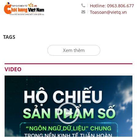
Hotline: 0963.806.677
Toasoan@vietq.vn
TAGS
Xem thêm
VIDEO