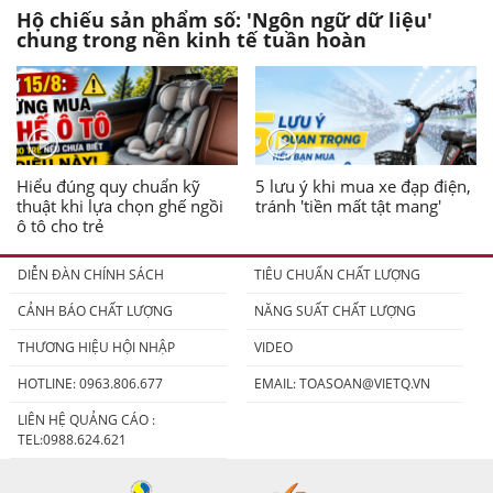
Hộ chiếu sản phẩm số: 'Ngôn ngữ dữ liệu'
chung trong nền kinh tế tuần hoàn
Hiểu đúng quy chuẩn kỹ
5 lưu ý khi mua xe đạp điện,
thuật khi lựa chọn ghế ngồi
tránh 'tiền mất tật mang'
ô tô cho trẻ
DIỄN ĐÀN CHÍNH SÁCH
TIÊU CHUẨN CHẤT LƯỢNG
CẢNH BÁO CHẤT LƯỢNG
NĂNG SUẤT CHẤT LƯỢNG
THƯƠNG HIỆU HỘI NHẬP
VIDEO
HOTLINE: 0963.806.677
EMAIL:
TOASOAN@VIETQ.VN
LIÊN HỆ QUẢNG CÁO :
TEL:0988.624.621