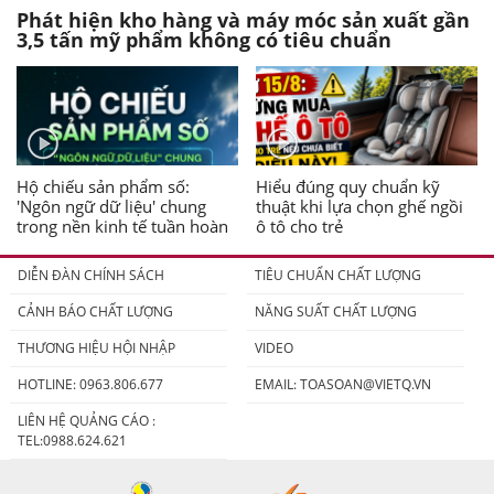
Phát hiện kho hàng và máy móc sản xuất gần
3,5 tấn mỹ phẩm không có tiêu chuẩn
Hộ chiếu sản phẩm số:
Hiểu đúng quy chuẩn kỹ
'Ngôn ngữ dữ liệu' chung
thuật khi lựa chọn ghế ngồi
trong nền kinh tế tuần hoàn
ô tô cho trẻ
DIỄN ĐÀN CHÍNH SÁCH
TIÊU CHUẨN CHẤT LƯỢNG
CẢNH BÁO CHẤT LƯỢNG
NĂNG SUẤT CHẤT LƯỢNG
THƯƠNG HIỆU HỘI NHẬP
VIDEO
HOTLINE: 0963.806.677
EMAIL:
TOASOAN@VIETQ.VN
LIÊN HỆ QUẢNG CÁO :
TEL:0988.624.621