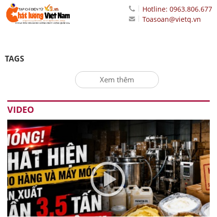
Hotline: 0963.806.677
Toasoan@vietq.vn
TAGS
Xem thêm
VIDEO