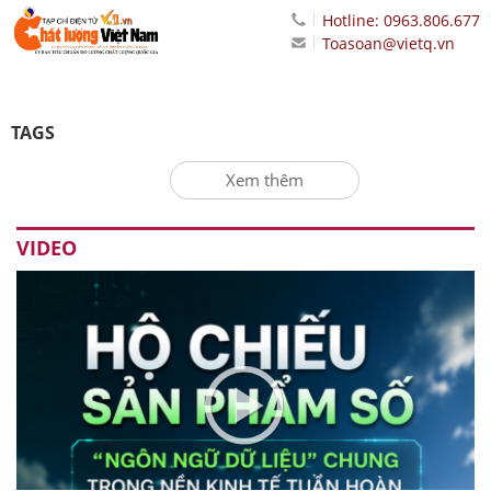
Hotline: 0963.806.677
Toasoan@vietq.vn
TAGS
Xem thêm
VIDEO