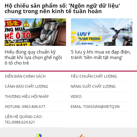
Hộ chiếu sản phẩm số: 'Ngôn ngữ dữ liệu'
chung trong nền kinh tế tuần hoàn
Hiểu đúng quy chuẩn kỹ
5 lưu ý khi mua xe đạp điện,
thuật khi lựa chọn ghế ngồi
tránh 'tiền mất tật mang'
ô tô cho trẻ
DIỄN ĐÀN CHÍNH SÁCH
TIÊU CHUẨN CHẤT LƯỢNG
CẢNH BÁO CHẤT LƯỢNG
NĂNG SUẤT CHẤT LƯỢNG
THƯƠNG HIỆU HỘI NHẬP
VIDEO
HOTLINE: 0963.806.677
EMAIL:
TOASOAN@VIETQ.VN
LIÊN HỆ QUẢNG CÁO :
TEL:0988.624.621