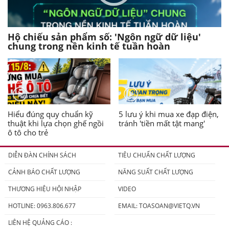
Hộ chiếu sản phẩm số: 'Ngôn ngữ dữ liệu'
chung trong nền kinh tế tuần hoàn
Hiểu đúng quy chuẩn kỹ
5 lưu ý khi mua xe đạp điện,
thuật khi lựa chọn ghế ngồi
tránh 'tiền mất tật mang'
ô tô cho trẻ
DIỄN ĐÀN CHÍNH SÁCH
TIÊU CHUẨN CHẤT LƯỢNG
CẢNH BÁO CHẤT LƯỢNG
NĂNG SUẤT CHẤT LƯỢNG
THƯƠNG HIỆU HỘI NHẬP
VIDEO
HOTLINE: 0963.806.677
EMAIL:
TOASOAN@VIETQ.VN
LIÊN HỆ QUẢNG CÁO :