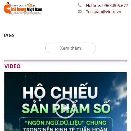
Hotline: 0963.806.677
Toasoan@vietq.vn
TAGS
Xem thêm
VIDEO