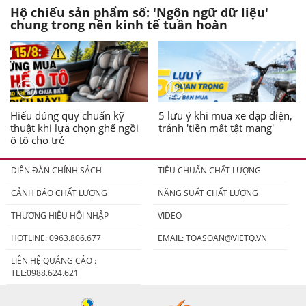
Hộ chiếu sản phẩm số: 'Ngôn ngữ dữ liệu'
chung trong nền kinh tế tuần hoàn
Hiểu đúng quy chuẩn kỹ
5 lưu ý khi mua xe đạp điện,
thuật khi lựa chọn ghế ngồi
tránh 'tiền mất tật mang'
ô tô cho trẻ
DIỄN ĐÀN CHÍNH SÁCH
TIÊU CHUẨN CHẤT LƯỢNG
CẢNH BÁO CHẤT LƯỢNG
NĂNG SUẤT CHẤT LƯỢNG
THƯƠNG HIỆU HỘI NHẬP
VIDEO
HOTLINE: 0963.806.677
EMAIL:
TOASOAN@VIETQ.VN
LIÊN HỆ QUẢNG CÁO :
TEL:0988.624.621