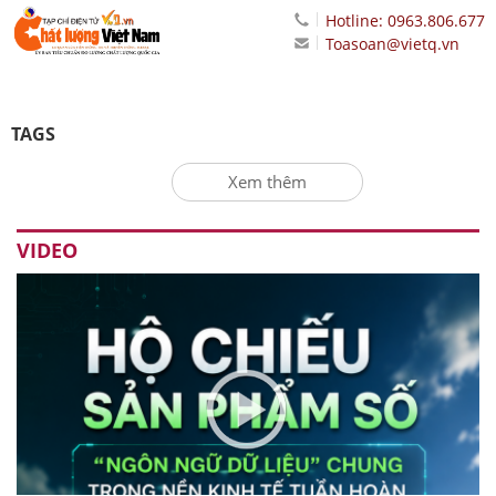
Hotline: 0963.806.677
Toasoan@vietq.vn
TAGS
Xem thêm
VIDEO