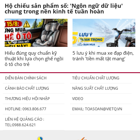
Hộ chiếu sản phẩm số: 'Ngôn ngữ dữ liệu'
chung trong nền kinh tế tuần hoàn
Hiểu đúng quy chuẩn kỹ
5 lưu ý khi mua xe đạp điện,
thuật khi lựa chọn ghế ngồi
tránh 'tiền mất tật mang'
ô tô cho trẻ
DIỄN ĐÀN CHÍNH SÁCH
TIÊU CHUẨN CHẤT LƯỢNG
CẢNH BÁO CHẤT LƯỢNG
NĂNG SUẤT CHẤT LƯỢNG
THƯƠNG HIỆU HỘI NHẬP
VIDEO
HOTLINE: 0963.806.677
EMAIL:
TOASOAN@VIETQ.VN
LIÊN HỆ QUẢNG CÁO :
TEL:0988.624.621