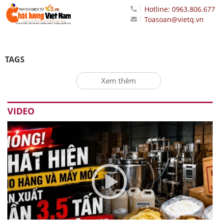
Hotline: 0963.806.677
Toasoan@vietq.vn
TAGS
Xem thêm
VIDEO