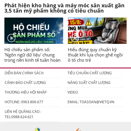
Phát hiện kho hàng và máy móc sản xuất gần
3,5 tấn mỹ phẩm không có tiêu chuẩn
Hộ chiếu sản phẩm số:
Hiểu đúng quy chuẩn kỹ
'Ngôn ngữ dữ liệu' chung
thuật khi lựa chọn ghế ngồi
trong nền kinh tế tuần hoàn
ô tô cho trẻ
DIỄN ĐÀN CHÍNH SÁCH
TIÊU CHUẨN CHẤT LƯỢNG
CẢNH BÁO CHẤT LƯỢNG
NĂNG SUẤT CHẤT LƯỢNG
THƯƠNG HIỆU HỘI NHẬP
VIDEO
HOTLINE: 0963.806.677
EMAIL:
TOASOAN@VIETQ.VN
LIÊN HỆ QUẢNG CÁO :
TEL:0988.624.621