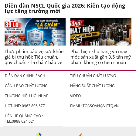
Diễn đàn NSCL Quốc gia 2026: Kiến tạo động
lực tăng trưởng mới
Thực phẩm bảo vệ sức khỏe
Phát hiện kho hàng và máy
giả bị thu hồi: Tiêu chuẩn,
móc sản xuất gần 3,5 tấn mỹ
quy chuẩn - 'lá chắn' bảo vệ
phẩm không có tiêu chuẩn
người tiêu dùng
DIỄN ĐÀN CHÍNH SÁCH
TIÊU CHUẨN CHẤT LƯỢNG
CẢNH BÁO CHẤT LƯỢNG
NĂNG SUẤT CHẤT LƯỢNG
THƯƠNG HIỆU HỘI NHẬP
VIDEO
HOTLINE: 0963.806.677
EMAIL:
TOASOAN@VIETQ.VN
LIÊN HỆ QUẢNG CÁO :
TEL:0988.624.621