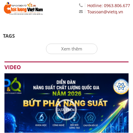
Hotline: 0963.806.677
Toasoan@vietq.vn
TAGS
Xem thêm
VIDEO