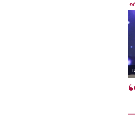
ĐỐ
ó Viện trưởng
T
ệc phải làm
Việc sử dụng hiệu quả chính
và trên thực tế
sách tài khóa không chỉ mang ý
 hành như tăng
nghĩa hỗ trợ ngắn hạn mà còn
a học công
đóng vai trò tạo nền tảng cho
 các cơ chế
tăng trưởng bền vững dài hạn.
i mới sáng tạo,