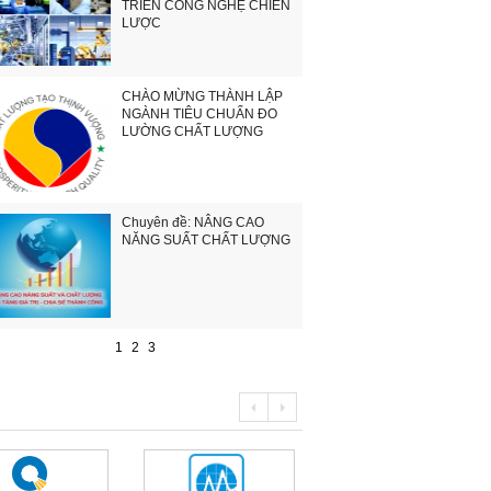
TRIỂN CÔNG NGHỆ CHIẾN
LƯỢC
CHÀO MỪNG THÀNH LẬP
NGÀNH TIÊU CHUẨN ĐO
LƯỜNG CHẤT LƯỢNG
Chuyên đề: NÂNG CAO
NĂNG SUẤT CHẤT LƯỢNG
1
2
3