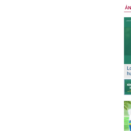
Ả
L
h