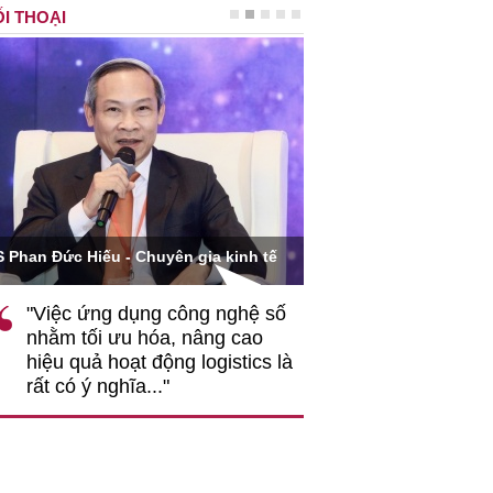
I THOẠI
Ông Hoàng Quang Phòn
S Phan Đức Hiếu - Chuyên gia kinh tế
VCCI
"Việc ứng dụng công nghệ số
""Theo tôi, cần 
nhằm tối ưu hóa, nâng cao
gốc rễ về nhận
hiệu quả hoạt động logistics là
nghiệp cần coi
rất có ý nghĩa..."
động hài hoà là
triển..."