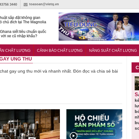
toasoan@vietq.vn
-43756 3440
huật sắp đặt không gian
ó chủ đích tại The Magnolia
 Ghana siết tiêu chuẩn quốc
i với xe cũ nhập khẩu?
g ‘trải thảm đỏ’, Nam trung
 Nẵng hút dòng vốn vào bất
UẨN CHẤT LƯỢNG
CẢNH BÁO CHẤT LƯỢNG
NĂNG SUẤT CHẤT LƯỢNG
ản cao cấp
T GAY UNG THU
C
ề chat gay ung thu mới và nhanh nhất. Đón đọc và chia sẻ bài
Thu hồi
Người tiêu
Cảnh báo
Thu hồi
Sản phẩm
 em
Cao lỏng
dùng cần
sản phẩm
toàn quốc
k
 do
Cảm cúm
cảnh giác
nhập ngoại
và tiêu hủy
l
áp
Bảo
lựa chọn
bị thu hồi
nước rửa
b
u
Phương
thịt lợn đạt
do mất an
tay dạng
n
n
không đạt
tiêu chuẩn
toàn có thể
bọt Layer
b
chất lượng
và an toàn
xuất hiện
Clean do
s
tại Việt Nam
sản xuất