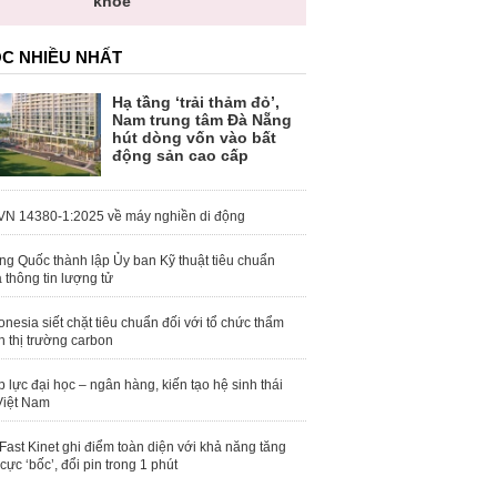
khỏe
C NHIỀU NHẤT
Hạ tầng ‘trải thảm đỏ’,
Nam trung tâm Đà Nẵng
hút dòng vốn vào bất
động sản cao cấp
N 14380-1:2025 về máy nghiền di động
ng Quốc thành lập Ủy ban Kỹ thuật tiêu chuẩn
 thông tin lượng tử
onesia siết chặt tiêu chuẩn đối với tổ chức thẩm
h thị trường carbon
 lực đại học – ngân hàng, kiến tạo hệ sinh thái
Việt Nam
Fast Kinet ghi điểm toàn diện với khả năng tăng
 cực ‘bốc’, đổi pin trong 1 phút