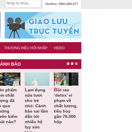
Hotline:
0963.806.677
THƯƠNG HIỆU HỘI NHẬP
VIDEO
ẢNH BÁO
Lạm dụng
Bột rau
Những quy
Thu hồi đồ
ém chất
sữa tươi
‘detox’ vi
định cần
ngủ trẻ e
ượng đã
cho trẻ
phạm về
biết trong
Michley d
ỏ qua
nhỏ: Cảnh
chất lượng,
QCVN
không đá
hững
báo sai lầm
tiêu hủy
25:2025/BCT
ứng tiêu
ước kiểm
dẫn tới
gần 76.000
để hạn chế
chuẩn an
oát nào?
nhiều hệ
hộp
sự cố điện
toàn
lụy sức
khi thi công