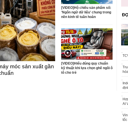
trái phép
[VIDEO]Hộ chiếu sản phẩm số:
'Ngôn ngữ dữ liệu' chung trong
ĐỌ
nền kinh tế tuần hoàn
TCV
[VIDEO]Hiểu đúng quy chuẩn
máy móc sản xuất gần
Tru
kỹ thuật khi lựa chọn ghế ngồi ô
hóa
 chuẩn
tô cho trẻ
Ind
địn
Hợp
AI 
Vin
tốc