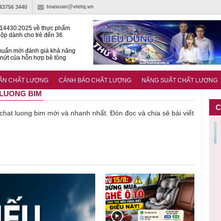
toasoan@vietq.vn
-43756 3440
14430:2025 về thực phẩm
ộp dành cho trẻ đến 36
tuổi
huẩn mới đánh giá khả năng
nứt của hỗn hợp bê tông
t Kinet ghi điểm toàn diện
ả năng tăng tốc cực ‘bốc’, đổi
UẨN CHẤT LƯỢNG
CẢNH BÁO CHẤT LƯỢNG
NĂNG SUẤT CHẤT LƯỢNG
ong 1 phút
 LUONG BIM
C
ề chat luong bim mới và nhanh nhất. Đón đọc và chia sẻ bài viết
Cảnh báo
Thu hồi
Sản phẩm
Lạm dụng
Bột rau
n
sản phẩm
toàn quốc
kém chất
sữa tươi
‘d
ác
nhập ngoại
và tiêu hủy
lượng đã
cho trẻ
p
n
bị thu hồi
nước rửa
bỏ qua
nhỏ: Cảnh
c
 đạt
do mất an
tay dạng
những
báo sai lầm
ti
uẩn
toàn có thể
bọt Layer
bước kiểm
dẫn tới
g
àn
xuất hiện
Clean do
soát nào?
nhiều hệ
h
tại Việt Nam
sản xuất
lụy sức