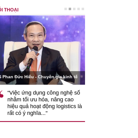
I THOẠI
Ông Hoàng Quang Phòn
S Phan Đức Hiếu - Chuyên gia kinh tế
VCCI
"Việc ứng dụng công nghệ số
""Theo tôi, cần 
nhằm tối ưu hóa, nâng cao
gốc rễ về nhận
hiệu quả hoạt động logistics là
nghiệp cần coi
rất có ý nghĩa..."
động hài hoà là
triển..."