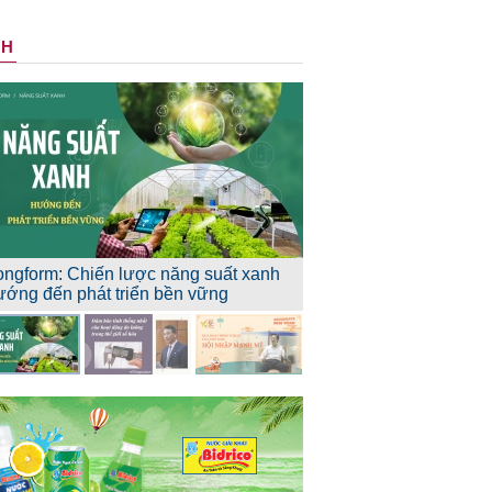
NH
ongform: Chiến lược năng suất xanh
ướng đến phát triển bền vững