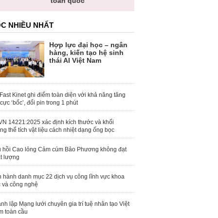
toàn quốc
C NHIỀU NHẤT
Hợp lực đại học – ngân
hàng, kiến tạo hệ sinh
thái AI Việt Nam
Fast Kinet ghi điểm toàn diện với khả năng tăng
 cực ‘bốc’, đổi pin trong 1 phút
N 14221:2025 xác định kích thước và khối
ng thể tích vật liệu cách nhiệt dạng ống bọc
 hồi Cao lỏng Cảm cúm Bảo Phương không đạt
t lượng
 hành danh mục 22 dịch vụ công lĩnh vực khoa
 và công nghệ
nh lập Mạng lưới chuyên gia trí tuệ nhân tạo Việt
 toàn cầu