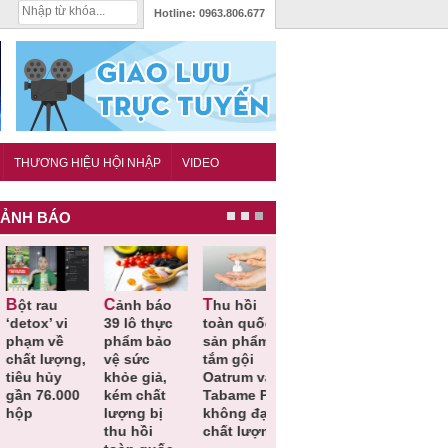
Hotline:
0963.806.677
THƯƠNG HIỆU HỘI NHẬP
VIDEO
ẢNH BÁO
Cảnh báo
Thu hồi
Thu hồi
Người tiêu
etox’ vi
39 lô thực
toàn quốc
Cao lỏng
dùng cần
hạm về
phẩm bảo
sản phẩm
Cảm cúm
cảnh giác
hất lượng,
vệ sức
tắm gội
Bảo
lựa chọn
êu hủy
khỏe giả,
Oatrum và
Phương
thịt lợn đ
ần 76.000
kém chất
Tabame Pro
không đạt
tiêu chuẩ
ộp
lượng bị
không đạt
chất lượng
và an toà
thu hồi
chất lượng