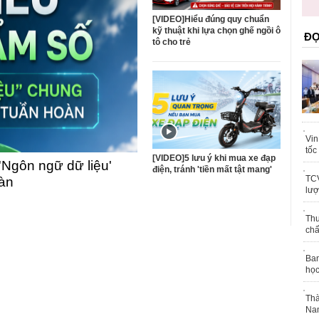
trái phép
khỏe
[VIDEO]Hiểu đúng quy chuẩn
kỹ thuật khi lựa chọn ghế ngồi ô
ĐỌ
tô cho trẻ
Vin
tốc
[VIDEO]5 lưu ý khi mua xe đạp
'Ngôn ngữ dữ liệu'
điện, tránh 'tiền mất tật mang'
TCV
oàn
lượ
Thu
chấ
Ban
học
Thà
Nam