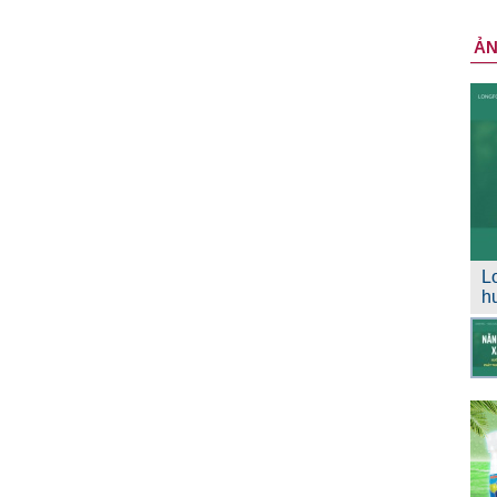
Ả
L
h