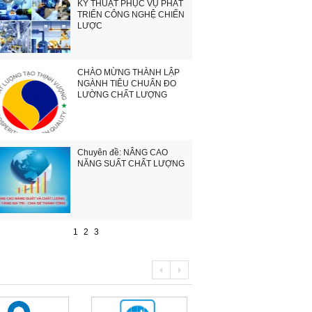
KỸ THUẬT PHỤC VỤ PHÁT
TRIỂN CÔNG NGHỆ CHIẾN
LƯỢC
CHÀO MỪNG THÀNH LẬP
NGÀNH TIÊU CHUẨN ĐO
LƯỜNG CHẤT LƯỢNG
Chuyên đề: NÂNG CAO
NĂNG SUẤT CHẤT LƯỢNG
1
2
3