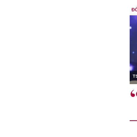
ĐỐ
ó Viện trưởng
T
ệc phải làm
Việc sử dụng hiệu quả chính
và trên thực tế
sách tài khóa không chỉ mang ý
 hành như tăng
nghĩa hỗ trợ ngắn hạn mà còn
a học công
đóng vai trò tạo nền tảng cho
 các cơ chế
tăng trưởng bền vững dài hạn.
i mới sáng tạo,