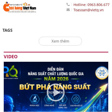
Hotline: 0963.806.677
Toasoan@vietq.vn
TAGS
Xem thêm
VIDEO