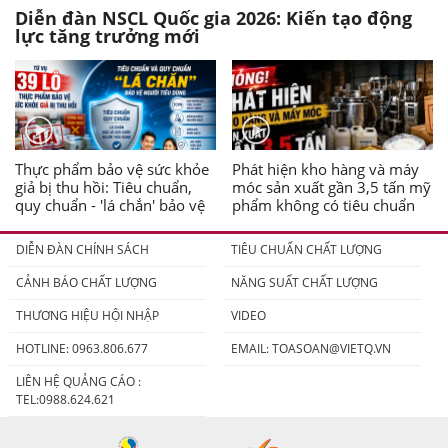
Diễn đàn NSCL Quốc gia 2026: Kiến tạo động
lực tăng trưởng mới
Thực phẩm bảo vệ sức khỏe
Phát hiện kho hàng và máy
giả bị thu hồi: Tiêu chuẩn,
móc sản xuất gần 3,5 tấn mỹ
quy chuẩn - 'lá chắn' bảo vệ
phẩm không có tiêu chuẩn
người tiêu dùng
DIỄN ĐÀN CHÍNH SÁCH
TIÊU CHUẨN CHẤT LƯỢNG
CẢNH BÁO CHẤT LƯỢNG
NĂNG SUẤT CHẤT LƯỢNG
THƯƠNG HIỆU HỘI NHẬP
VIDEO
HOTLINE: 0963.806.677
EMAIL:
TOASOAN@VIETQ.VN
LIÊN HỆ QUẢNG CÁO :
TEL:0988.624.621