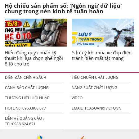
Hộ chiếu sản phẩm số: 'Ngôn ngữ dữ liệu'
chung trong nền kinh tế tuần hoàn
Hiểu đúng quy chuẩn kỹ
5 lưu ý khi mua xe đạp điện,
thuật khi lựa chọn ghế ngồi
tránh 'tiền mất tật mang'
ô tô cho trẻ
DIỄN ĐÀN CHÍNH SÁCH
TIÊU CHUẨN CHẤT LƯỢNG
CẢNH BÁO CHẤT LƯỢNG
NĂNG SUẤT CHẤT LƯỢNG
THƯƠNG HIỆU HỘI NHẬP
VIDEO
HOTLINE: 0963.806.677
EMAIL:
TOASOAN@VIETQ.VN
LIÊN HỆ QUẢNG CÁO :
TEL:0988.624.621