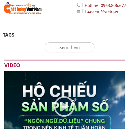
Hotline: 0963.806.677
Toasoan@vietq.vn
TAGS
Xem thêm
VIDEO