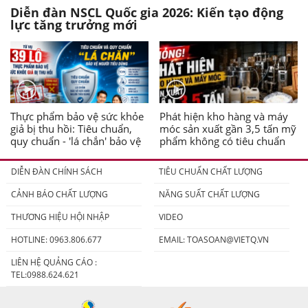
Diễn đàn NSCL Quốc gia 2026: Kiến tạo động
lực tăng trưởng mới
Thực phẩm bảo vệ sức khỏe
Phát hiện kho hàng và máy
giả bị thu hồi: Tiêu chuẩn,
móc sản xuất gần 3,5 tấn mỹ
quy chuẩn - 'lá chắn' bảo vệ
phẩm không có tiêu chuẩn
người tiêu dùng
DIỄN ĐÀN CHÍNH SÁCH
TIÊU CHUẨN CHẤT LƯỢNG
CẢNH BÁO CHẤT LƯỢNG
NĂNG SUẤT CHẤT LƯỢNG
THƯƠNG HIỆU HỘI NHẬP
VIDEO
HOTLINE: 0963.806.677
EMAIL:
TOASOAN@VIETQ.VN
LIÊN HỆ QUẢNG CÁO :
TEL:0988.624.621