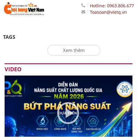
Hotline: 0963.806.677
Toasoan@vietq.vn
TAGS
Xem thêm
VIDEO