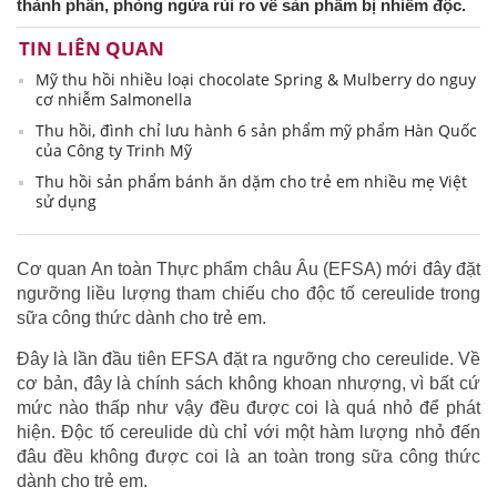
thành phần, phòng ngừa rủi ro về sản phẩm bị nhiễm độc.
TIN LIÊN QUAN
Mỹ thu hồi nhiều loại chocolate Spring & Mulberry do nguy
cơ nhiễm Salmonella
Thu hồi, đình chỉ lưu hành 6 sản phẩm mỹ phẩm Hàn Quốc
của Công ty Trinh Mỹ
Thu hồi sản phẩm bánh ăn dặm cho trẻ em nhiều mẹ Việt
sử dụng
Cơ quan An toàn Thực phẩm châu Âu (EFSA) mới đây đặt
ngưỡng liều lượng tham chiếu cho độc tố cereulide trong
sữa công thức dành cho trẻ em.
Đây là lần đầu tiên EFSA đặt ra ngưỡng cho cereulide. Về
cơ bản, đây là chính sách không khoan nhượng, vì bất cứ
mức nào thấp như vậy đều được coi là quá nhỏ để phát
hiện. Độc tố cereulide dù chỉ với một hàm lượng nhỏ đến
đâu đều không được coi là an toàn trong sữa công thức
dành cho trẻ em.