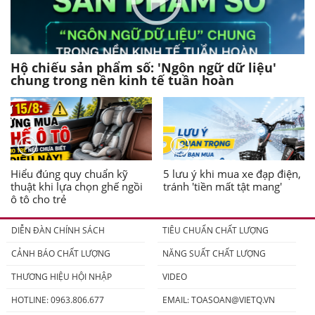
Hộ chiếu sản phẩm số: 'Ngôn ngữ dữ liệu'
chung trong nền kinh tế tuần hoàn
Hiểu đúng quy chuẩn kỹ
5 lưu ý khi mua xe đạp điện,
thuật khi lựa chọn ghế ngồi
tránh 'tiền mất tật mang'
ô tô cho trẻ
DIỄN ĐÀN CHÍNH SÁCH
TIÊU CHUẨN CHẤT LƯỢNG
CẢNH BÁO CHẤT LƯỢNG
NĂNG SUẤT CHẤT LƯỢNG
THƯƠNG HIỆU HỘI NHẬP
VIDEO
HOTLINE: 0963.806.677
EMAIL:
TOASOAN@VIETQ.VN