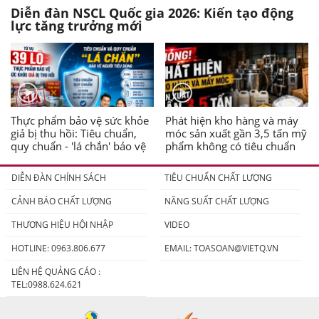
Diễn đàn NSCL Quốc gia 2026: Kiến tạo động
lực tăng trưởng mới
Thực phẩm bảo vệ sức khỏe
Phát hiện kho hàng và máy
giả bị thu hồi: Tiêu chuẩn,
móc sản xuất gần 3,5 tấn mỹ
quy chuẩn - 'lá chắn' bảo vệ
phẩm không có tiêu chuẩn
người tiêu dùng
DIỄN ĐÀN CHÍNH SÁCH
TIÊU CHUẨN CHẤT LƯỢNG
CẢNH BÁO CHẤT LƯỢNG
NĂNG SUẤT CHẤT LƯỢNG
THƯƠNG HIỆU HỘI NHẬP
VIDEO
HOTLINE: 0963.806.677
EMAIL:
TOASOAN@VIETQ.VN
LIÊN HỆ QUẢNG CÁO :
TEL:0988.624.621