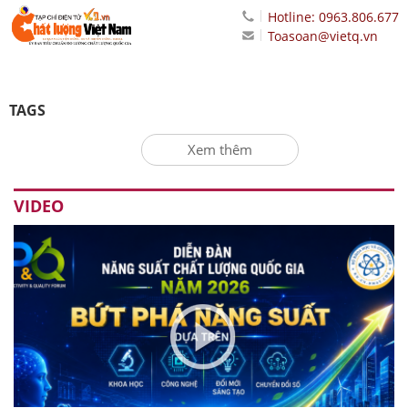
Hotline: 0963.806.677
Toasoan@vietq.vn
TAGS
Xem thêm
VIDEO