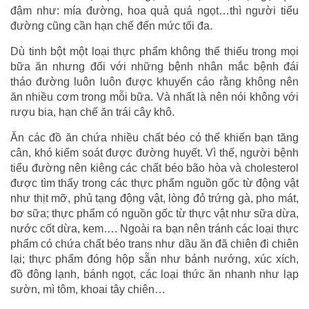
đậm như: mía đường, hoa quả quá ngọt…thì người tiểu
đường cũng cần hạn chế đến mức tối đa.
Dù tinh bột một loại thực phẩm không thể thiếu trong mọi
bữa ăn nhưng đối với những bệnh nhân mắc bệnh đái
tháo đường luôn luôn được khuyến cáo rằng không nên
ăn nhiều cơm trong mỗi bữa. Và nhất là nên nói không với
rượu bia, hạn chế ăn trái cây khô.
Ăn các đồ ăn chứa nhiều chất béo có thể khiến bạn tăng
cân, khó kiểm soát được đường huyết. Vì thế, người bệnh
tiểu đường nên kiêng các chất béo bão hòa và cholesterol
được tìm thấy trong các thực phẩm nguồn gốc từ động vật
như thịt mỡ, phủ tạng động vật, lòng đỏ trứng gà, pho mát,
bơ sữa; thực phẩm có nguồn gốc từ thực vật như sữa dừa,
nước cốt dừa, kem…. Ngoài ra bạn nên tránh các loại thực
phẩm có chứa chất béo trans như dầu ăn đã chiên đi chiên
lại; thực phẩm đóng hộp sẵn như bánh nướng, xúc xích,
đồ đông lạnh, bánh ngọt, các loại thức ăn nhanh như lạp
sườn, mì tôm, khoai tây chiên…