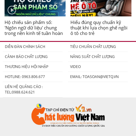
Hộ chiếu sản phẩm số:
Hiểu đúng quy chuẩn kỹ
'Ngôn ngữ dữ liệu' chung
thuật khi lựa chọn ghế ngồi
trong nền kinh tế tuần hoàn
ô tô cho trẻ
DIỄN ĐÀN CHÍNH SÁCH
TIÊU CHUẨN CHẤT LƯỢNG
CẢNH BÁO CHẤT LƯỢNG
NĂNG SUẤT CHẤT LƯỢNG
THƯƠNG HIỆU HỘI NHẬP
VIDEO
HOTLINE: 0963.806.677
EMAIL:
TOASOAN@VIETQ.VN
LIÊN HỆ QUẢNG CÁO :
TEL:0988.624.621