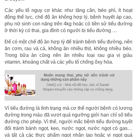
Các yếu tố nguy cơ khác như tăng cân, béo phì, ít hoạt
động thể lực, chế độ ăn không hợp lý, bệnh huyết áp cao,
phụ nữ sinh con nặng trên 4kg hoặc có tiền sử tiểu đường
ở thời kỳ có thai, gia đình có người bị tiểu đường …
Để có một chế độ ăn hợp lý để tránh bệnh tiểu đường, nên
ăn cơm, rau và cá, không ăn nhiều thịt, không nhiều béo.
Trong bữa ăn cũng nên ăn nhiều loại rau gia vị giàu
vitamin, khoáng chất và các yếu tố chống ôxy hóa.
Muốn mang thai, phụ nữ nên tránh sử
dụng những sản phẩm này
(VietQ.vn) - Nhà nội tiết học, bác sĩ Daniel
Shapiro khuyến cáo những cặp vợ chồng đang
có ý định mang thai nên tránh xa các sản phẩm
như các chất tẩy rửa, nhựa, sản phẩm làm đẹp.
Vì tiểu đường là tình trạng mà cơ thể người bệnh có lượng
đường trong máu đã vượt quá ngưỡng giới hạn chỉ số tiểu
đường cho phép. Vì thế, người mắc bệnh tiểu đường tuyệt
đối tránh bánh ngọt, kẹo, nước ngọt, nước ngọt có gas…
và tất cả các thực phẩm ngọt nhân tạo hoặc vị ngọt quá