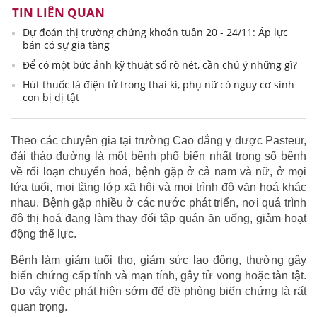
TIN LIÊN QUAN
Dự đoán thị trường chứng khoán tuần 20 - 24/11: Áp lực
bán có sự gia tăng
Để có một bức ảnh kỹ thuật số rõ nét, cần chú ý những gì?
Hút thuốc lá điện tử trong thai kì, phụ nữ có nguy cơ sinh
con bị dị tật
Theo các chuyên gia tại trường Cao đẳng y dược Pasteur,
đái tháo đường là một bệnh phổ biến nhất trong số bệnh
về rối loạn chuyển hoá, bệnh gặp ở cả nam và nữ, ở mọi
lứa tuổi, mọi tầng lớp xã hội và mọi trình độ văn hoá khác
nhau. Bệnh gặp nhiều ở các nước phát triển, nơi quá trình
đô thị hoá đang làm thay đổi tập quán ăn uống, giảm hoạt
động thể lực.
Bệnh làm giảm tuổi thọ, giảm sức lao động, thường gây
biến chứng cấp tính và mạn tính, gây tử vong hoặc tàn tật.
Do vậy việc phát hiện sớm để đề phòng biến chứng là rất
quan trọng.