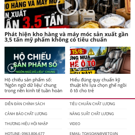
Phát hiện kho hàng và máy móc sản xuất gần
3,5 tấn mỹ phẩm không có tiêu chuẩn
Hộ chiếu sản phẩm số:
Hiểu đúng quy chuẩn kỹ
'Ngôn ngữ dữ liệu' chung
thuật khi lựa chọn ghế ngồi
trong nền kinh tế tuần hoàn
ô tô cho trẻ
DIỄN ĐÀN CHÍNH SÁCH
TIÊU CHUẨN CHẤT LƯỢNG
CẢNH BÁO CHẤT LƯỢNG
NĂNG SUẤT CHẤT LƯỢNG
THƯƠNG HIỆU HỘI NHẬP
VIDEO
HOTLINE: 0963.806.677
EMAIL:
TOASOAN@VIETQ.VN