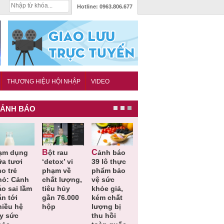
Hotline:
0963.806.677
THƯƠNG HIỆU HỘI NHẬP
VIDEO
ẢNH BÁO
Bột rau
Cảnh báo
Thu hồi đồ
Thu hồi
ữa tươi
‘detox’ vi
39 lô thực
ngủ trẻ em
Cao lỏng
o trẻ
phạm về
phẩm bảo
Michley do
Cảm cúm
hỏ: Cảnh
chất lượng,
vệ sức
không đáp
Bảo
áo sai lầm
tiêu hủy
khỏe giả,
ứng tiêu
Phương
n tới
gần 76.000
kém chất
chuẩn an
không đạ
hiều hệ
hộp
lượng bị
toàn
chất lượn
ụy sức
thu hồi