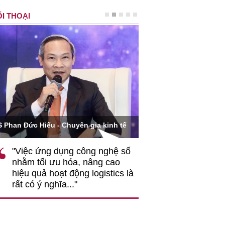
I THOẠI
Ông Hoàng Quang Phòn
S Phan Đức Hiếu - Chuyên gia kinh tế
VCCI
"Việc ứng dụng công nghệ số
""Theo tôi, cần 
nhằm tối ưu hóa, nâng cao
gốc rễ về nhận
hiệu quả hoạt động logistics là
nghiệp cần coi
rất có ý nghĩa..."
động hài hoà là
triển..."