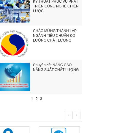
KỸ THUẬT PHỤC VỤ PHÁT
TRIỂN CÔNG NGHỆ CHIẾN
LƯỢC
CHÀO MỪNG THÀNH LẬP
NGÀNH TIÊU CHUẨN ĐO
LƯỜNG CHẤT LƯỢNG
Chuyên đề: NÂNG CAO
NĂNG SUẤT CHẤT LƯỢNG
1
2
3