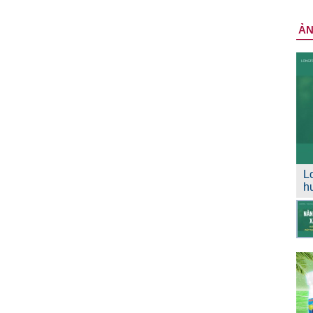
Ả
L
h