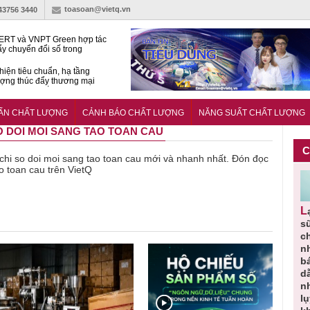
toasoan@vietq.vn
-43756 3440
RT và VNPT Green hợp tác
ẩy chuyển đổi số trong
 nhận nông nghiệp
hiện tiêu chuẩn, hạ tầng
ượng thúc đẩy thương mại
ng nghệ chiến lược
14380-1:2025 về máy
 di động
UẨN CHẤT LƯỢNG
CẢNH BÁO CHẤT LƯỢNG
NĂNG SUẤT CHẤT LƯỢNG
SO DOI MOI SANG TAO TOAN CAU
C
ề chi so doi moi sang tao toan cau mới và nhanh nhất. Đón đọc
ao toan cau trên VietQ
Người tiêu
Cảnh báo
Thu hồi
Sản phẩm
Lạm dụng
g
dùng cần
sản phẩm
toàn quốc
kém chất
s
m
cảnh giác
nhập ngoại
và tiêu hủy
lượng đã
ch
lựa chọn
bị thu hồi
nước rửa
bỏ qua
n
thịt lợn đạt
do mất an
tay dạng
những
b
ạt
tiêu chuẩn
toàn có thể
bọt Layer
bước kiểm
dẫ
ợng
và an toàn
xuất hiện
Clean do
soát nào?
n
tại Việt Nam
sản xuất
l