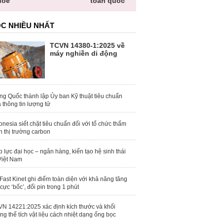
hỏe
toàn quốc
C NHIỀU NHẤT
TCVN 14380-1:2025 về
máy nghiền di động
ng Quốc thành lập Ủy ban Kỹ thuật tiêu chuẩn
 thông tin lượng tử
onesia siết chặt tiêu chuẩn đối với tổ chức thẩm
h thị trường carbon
 lực đại học – ngân hàng, kiến tạo hệ sinh thái
Việt Nam
Fast Kinet ghi điểm toàn diện với khả năng tăng
 cực ‘bốc’, đổi pin trong 1 phút
N 14221:2025 xác định kích thước và khối
ng thể tích vật liệu cách nhiệt dạng ống bọc