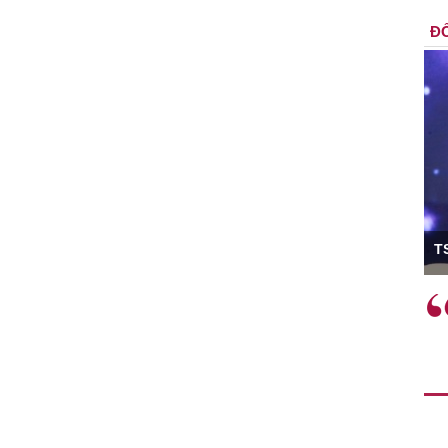
ĐỐ
ó Viện trưởng
T
ệc phải làm
Việc sử dụng hiệu quả chính
và trên thực tế
sách tài khóa không chỉ mang ý
 hành như tăng
nghĩa hỗ trợ ngắn hạn mà còn
a học công
đóng vai trò tạo nền tảng cho
 các cơ chế
tăng trưởng bền vững dài hạn.
i mới sáng tạo,