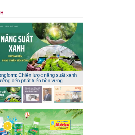
NH
ongform: Chiến lược năng suất xanh
ướng đến phát triển bền vững