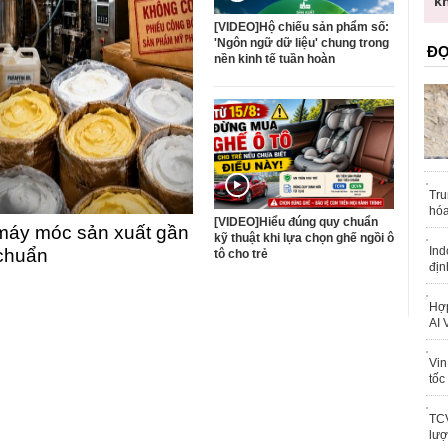
trái phép
k
[VIDEO]Hộ chiếu sản phẩm số:
'Ngôn ngữ dữ liệu' chung trong
ĐỌ
nền kinh tế tuần hoàn
Tru
hóa
[VIDEO]Hiểu đúng quy chuẩn
máy móc sản xuất gần
kỹ thuật khi lựa chọn ghế ngồi ô
Ind
 chuẩn
tô cho trẻ
địn
Hợp
AI 
Vin
tốc
TCV
lượ