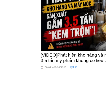
khỏe
toàn quốc
[VIDEO]Phát hiện kho hàng và 
3,5 tấn mỹ phẩm không có tiêu
09:02 - 07/08/2026
30