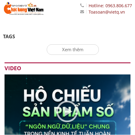
Hotline: 0963.806.677
Toasoan@vietq.vn
TAGS
Xem thêm
VIDEO