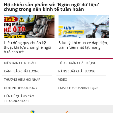
Hộ chiếu sản phẩm số: 'Ngôn ngữ dữ liệu'
chung trong nền kinh tế tuần hoàn
Hiểu đúng quy chuẩn kỹ
5 lưu ý khi mua xe đạp điện,
thuật khi lựa chọn ghế ngồi
tránh 'tiền mất tật mang'
ô tô cho trẻ
DIỄN ĐÀN CHÍNH SÁCH
TIÊU CHUẨN CHẤT LƯỢNG
CẢNH BÁO CHẤT LƯỢNG
NĂNG SUẤT CHẤT LƯỢNG
THƯƠNG HIỆU HỘI NHẬP
VIDEO
HOTLINE: 0963.806.677
EMAIL:
TOASOAN@VIETQ.VN
LIÊN HỆ QUẢNG CÁO :
TEL:0988.624.621