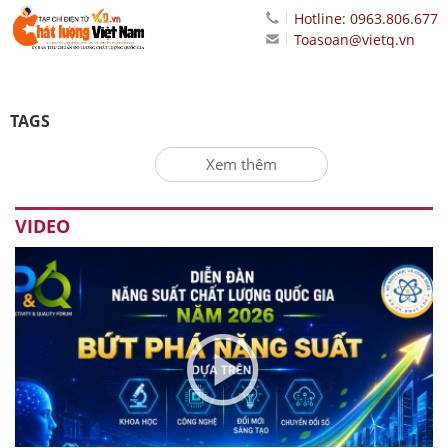
Hotline: 0963.806.677
Toasoan@vietq.vn
TAGS
Xem thêm
VIDEO