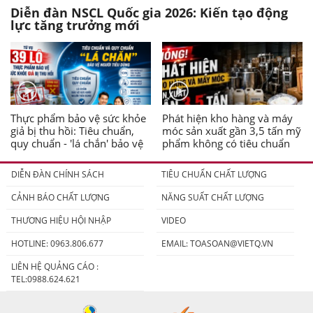
Diễn đàn NSCL Quốc gia 2026: Kiến tạo động
lực tăng trưởng mới
Thực phẩm bảo vệ sức khỏe
Phát hiện kho hàng và máy
giả bị thu hồi: Tiêu chuẩn,
móc sản xuất gần 3,5 tấn mỹ
quy chuẩn - 'lá chắn' bảo vệ
phẩm không có tiêu chuẩn
người tiêu dùng
DIỄN ĐÀN CHÍNH SÁCH
TIÊU CHUẨN CHẤT LƯỢNG
CẢNH BÁO CHẤT LƯỢNG
NĂNG SUẤT CHẤT LƯỢNG
THƯƠNG HIỆU HỘI NHẬP
VIDEO
HOTLINE: 0963.806.677
EMAIL:
TOASOAN@VIETQ.VN
LIÊN HỆ QUẢNG CÁO :
TEL:0988.624.621