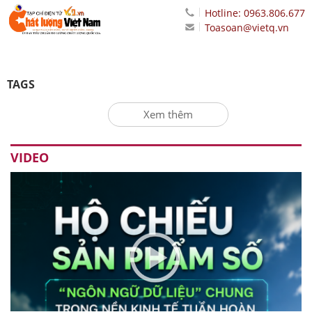
Hotline: 0963.806.677
Toasoan@vietq.vn
TAGS
Xem thêm
VIDEO