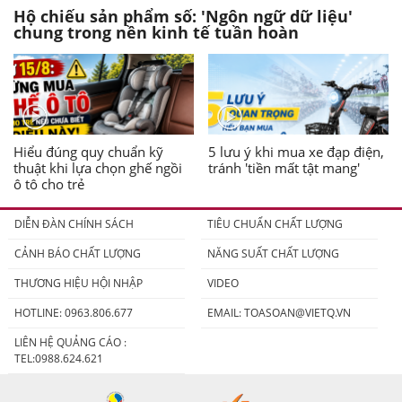
Hộ chiếu sản phẩm số: 'Ngôn ngữ dữ liệu'
chung trong nền kinh tế tuần hoàn
Hiểu đúng quy chuẩn kỹ
5 lưu ý khi mua xe đạp điện,
thuật khi lựa chọn ghế ngồi
tránh 'tiền mất tật mang'
ô tô cho trẻ
DIỄN ĐÀN CHÍNH SÁCH
TIÊU CHUẨN CHẤT LƯỢNG
CẢNH BÁO CHẤT LƯỢNG
NĂNG SUẤT CHẤT LƯỢNG
THƯƠNG HIỆU HỘI NHẬP
VIDEO
HOTLINE: 0963.806.677
EMAIL:
TOASOAN@VIETQ.VN
LIÊN HỆ QUẢNG CÁO :
TEL:0988.624.621