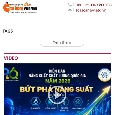
Hotline: 0963.806.677
Toasoan@vietq.vn
TAGS
Xem thêm
VIDEO