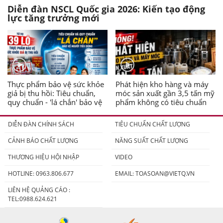
Diễn đàn NSCL Quốc gia 2026: Kiến tạo động
lực tăng trưởng mới
Thực phẩm bảo vệ sức khỏe
Phát hiện kho hàng và máy
giả bị thu hồi: Tiêu chuẩn,
móc sản xuất gần 3,5 tấn mỹ
quy chuẩn - 'lá chắn' bảo vệ
phẩm không có tiêu chuẩn
người tiêu dùng
DIỄN ĐÀN CHÍNH SÁCH
TIÊU CHUẨN CHẤT LƯỢNG
CẢNH BÁO CHẤT LƯỢNG
NĂNG SUẤT CHẤT LƯỢNG
THƯƠNG HIỆU HỘI NHẬP
VIDEO
HOTLINE: 0963.806.677
EMAIL:
TOASOAN@VIETQ.VN
LIÊN HỆ QUẢNG CÁO :
TEL:0988.624.621