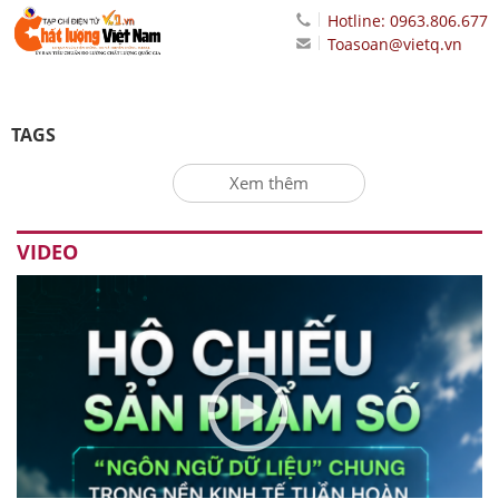
Hotline: 0963.806.677
Toasoan@vietq.vn
TAGS
Xem thêm
VIDEO