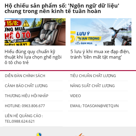
Hộ chiếu sản phẩm số: 'Ngôn ngữ dữ liệu'
chung trong nền kinh tế tuần hoàn
Hiểu đúng quy chuẩn kỹ
5 lưu ý khi mua xe đạp điện,
thuật khi lựa chọn ghế ngồi
tránh 'tiền mất tật mang'
ô tô cho trẻ
DIỄN ĐÀN CHÍNH SÁCH
TIÊU CHUẨN CHẤT LƯỢNG
CẢNH BÁO CHẤT LƯỢNG
NĂNG SUẤT CHẤT LƯỢNG
THƯƠNG HIỆU HỘI NHẬP
VIDEO
HOTLINE: 0963.806.677
EMAIL:
TOASOAN@VIETQ.VN
LIÊN HỆ QUẢNG CÁO :
TEL:0988.624.621