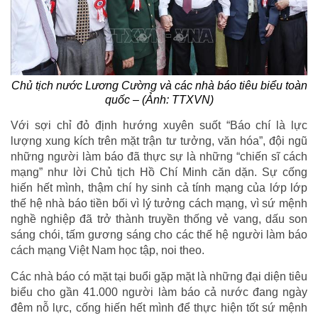
Chủ tịch nước Lương Cường và các nhà báo tiêu biểu toàn
quốc – (Ảnh: TTXVN)
Với sợi chỉ đỏ định hướng xuyên suốt “Báo chí là lực
lượng xung kích trên mặt trận tư tưởng, văn hóa”, đội ngũ
những người làm báo đã thực sự là những “chiến sĩ cách
mạng” như lời Chủ tịch Hồ Chí Minh căn dặn. Sự cống
hiến hết mình, thậm chí hy sinh cả tính mạng của lớp lớp
thế hệ nhà báo tiền bối vì lý tưởng cách mạng, vì sứ mệnh
nghề nghiệp đã trở thành truyền thống vẻ vang, dấu son
sáng chói, tấm gương sáng cho các thế hệ người làm báo
cách mạng Việt Nam học tập, noi theo.
Các nhà báo có mặt tại buổi gặp mặt là những đại diện tiêu
biểu cho gần 41.000 người làm báo cả nước đang ngày
đêm nỗ lực, cống hiến hết mình để thực hiện tốt sứ mệnh