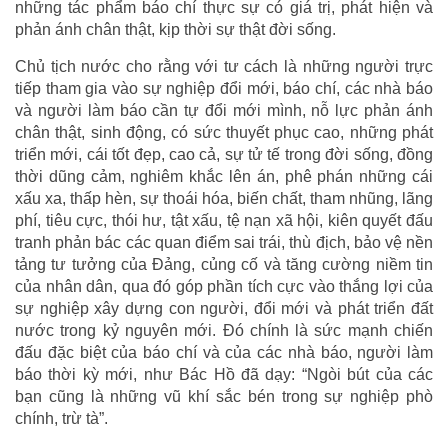
những tác phẩm báo chí thực sự có giá trị, phát hiện và
phản ánh chân thật, kịp thời sự thật đời sống.
Chủ tịch nước cho rằng với tư cách là những người trực
tiếp tham gia vào sự nghiệp đổi mới, báo chí, các nhà báo
và người làm báo cần tự đổi mới mình, nỗ lực phản ánh
chân thật, sinh động, có sức thuyết phục cao, những phát
triển mới, cái tốt đẹp, cao cả, sự tử tế trong đời sống, đồng
thời dũng cảm, nghiêm khắc lên án, phê phán những cái
xấu xa, thấp hèn, sự thoái hóa, biến chất, tham nhũng, lãng
phí, tiêu cực, thói hư, tật xấu, tệ nạn xã hội, kiên quyết đấu
tranh phản bác các quan điểm sai trái, thù địch, bảo vệ nền
tảng tư tưởng của Đảng, củng cố và tăng cường niềm tin
của nhân dân, qua đó góp phần tích cực vào thắng lợi của
sự nghiệp xây dựng con người, đổi mới và phát triển đất
nước trong kỷ nguyên mới. Đó chính là sức mạnh chiến
đấu đặc biệt của báo chí và của các nhà báo, người làm
báo thời kỳ mới, như Bác Hồ đã dạy: “Ngòi bút của các
bạn cũng là những vũ khí sắc bén trong sự nghiệp phò
chính, trừ tà”.