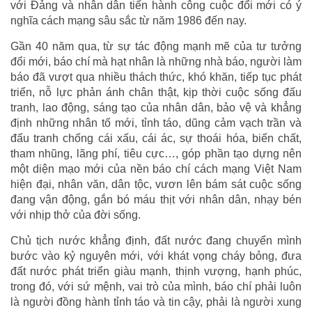
với Đảng và nhân dân tiến hành công cuộc đổi mới có ý
nghĩa cách mạng sâu sắc từ năm 1986 đến nay.
Gần 40 năm qua, từ sự tác động mạnh mẽ của tư tưởng
đổi mới, báo chí mà hạt nhân là những nhà báo, người làm
báo đã vượt qua nhiều thách thức, khó khăn, tiếp tục phát
triển, nỗ lực phản ánh chân thật, kịp thời cuộc sống đấu
tranh, lao động, sáng tạo của nhân dân, bảo vệ và khẳng
định những nhân tố mới, tỉnh táo, dũng cảm vạch trần và
đấu tranh chống cái xấu, cái ác, sự thoái hóa, biến chất,
tham nhũng, lãng phí, tiêu cực…, góp phần tạo dựng nên
một diện mạo mới của nền báo chí cách mạng Việt Nam
hiện đại, nhân văn, dân tộc, vươn lên bám sát cuộc sống
đang vận động, gắn bó máu thịt với nhân dân, nhạy bén
với nhịp thở của đời sống.
Chủ tịch nước khẳng định, đất nước đang chuyển mình
bước vào kỷ nguyên mới, với khát vọng cháy bỏng, đưa
đất nước phát triển giàu mạnh, thịnh vượng, hạnh phúc,
trong đó, với sứ mệnh, vai trò của mình, báo chí phải luôn
là người đồng hành tỉnh táo và tin cậy, phải là người xung