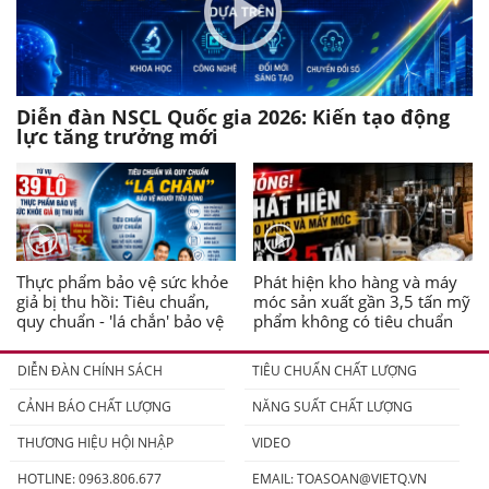
Diễn đàn NSCL Quốc gia 2026: Kiến tạo động
lực tăng trưởng mới
Thực phẩm bảo vệ sức khỏe
Phát hiện kho hàng và máy
giả bị thu hồi: Tiêu chuẩn,
móc sản xuất gần 3,5 tấn mỹ
quy chuẩn - 'lá chắn' bảo vệ
phẩm không có tiêu chuẩn
người tiêu dùng
DIỄN ĐÀN CHÍNH SÁCH
TIÊU CHUẨN CHẤT LƯỢNG
CẢNH BÁO CHẤT LƯỢNG
NĂNG SUẤT CHẤT LƯỢNG
THƯƠNG HIỆU HỘI NHẬP
VIDEO
HOTLINE: 0963.806.677
EMAIL:
TOASOAN@VIETQ.VN