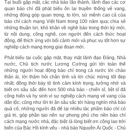
Tại buổi gặp mặt, các nhà báo lão thành, lãnh đạo các cơ
quan báo chí đã phát biểu ôn lại truyền thống vẻ vang,
những đóng góp quan trọng, to lớn, sứ mệnh cao cả của
báo chí cách mạng Việt Nam trong 100 năm qua; chia sẻ
những thuận lợi, khó khăn về nghề báo trong thời kỳ mới,
từ nội dung, công nghệ, con người đến cách thức hoạt
động, để thích ứng với bối cảnh mới và phục vụ tốt hơn sự
nghiệp cách mạng trong giai đoạn mới.
Phát biểu tại cuộc gặp mặt, thay mặt lãnh đạo Đảng, Nhà
nước, Chủ tịch nước Lương Cường gửi tới toàn thể
những người hoạt động báo chí trong cả nước lời chào
thân ái, lời thăm hỏi chân tình và lời chúc mừng tốt đẹp
nhất; đồng thời bày tỏ tình cảm kính trọng, tưởng nhớ và
biết ơn sâu sắc đến hơn 500 nhà báo - chiến sĩ, liệt sĩ đã
cống hiến và hy sinh vì sự nghiệp cách mạng vẻ vang của
dân tộc; cũng như lời tri ân sâu sắc tới hàng nghìn nhà báo
quá cố, những người đã để lại nhiều tác phẩm báo chí có
giá trị, góp phần tạo nên sự phong phú cho nền báo chí
cách mạng nước nhà, đặc biệt là lòng biết ơn công lao trời
biển của Bác Hồ kính yêu - nhà báo Nguyễn Ái Quốc - Chủ