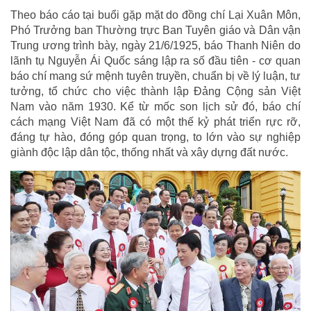
Theo báo cáo tại buổi gặp mặt do đồng chí Lại Xuân Môn,
Phó Trưởng ban Thường trực Ban Tuyên giáo và Dân vận
Trung ương trình bày, ngày 21/6/1925, báo Thanh Niên do
lãnh tụ Nguyễn Ái Quốc sáng lập ra số đầu tiên - cơ quan
báo chí mang sứ mệnh tuyên truyền, chuẩn bị về lý luận, tư
tưởng, tổ chức cho việc thành lập Đảng Cộng sản Việt
Nam vào năm 1930. Kể từ mốc son lịch sử đó, báo chí
cách mạng Việt Nam đã có một thế kỷ phát triển rực rỡ,
đáng tự hào, đóng góp quan trọng, to lớn vào sự nghiệp
giành độc lập dân tộc, thống nhất và xây dựng đất nước.