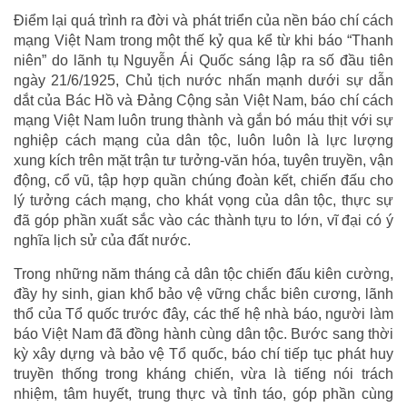
Điểm lại quá trình ra đời và phát triển của nền báo chí cách
mạng Việt Nam trong một thế kỷ qua kể từ khi báo “Thanh
niên” do lãnh tụ Nguyễn Ái Quốc sáng lập ra số đầu tiên
ngày 21/6/1925, Chủ tịch nước nhấn mạnh dưới sự dẫn
dắt của Bác Hồ và Đảng Cộng sản Việt Nam, báo chí cách
mạng Việt Nam luôn trung thành và gắn bó máu thịt với sự
nghiệp cách mạng của dân tộc, luôn luôn là lực lượng
xung kích trên mặt trận tư tưởng-văn hóa, tuyên truyền, vận
động, cổ vũ, tập hợp quần chúng đoàn kết, chiến đấu cho
lý tưởng cách mạng, cho khát vọng của dân tộc, thực sự
đã góp phần xuất sắc vào các thành tựu to lớn, vĩ đại có ý
nghĩa lịch sử của đất nước.
Trong những năm tháng cả dân tộc chiến đấu kiên cường,
đầy hy sinh, gian khổ bảo vệ vững chắc biên cương, lãnh
thổ của Tổ quốc trước đây, các thế hệ nhà báo, người làm
báo Việt Nam đã đồng hành cùng dân tộc. Bước sang thời
kỳ xây dựng và bảo vệ Tổ quốc, báo chí tiếp tục phát huy
truyền thống trong kháng chiến, vừa là tiếng nói trách
nhiệm, tâm huyết, trung thực và tỉnh táo, góp phần cùng