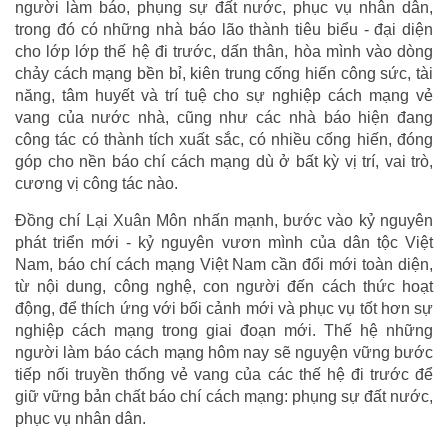
người làm báo, phụng sự đất nước, phục vụ nhân dân,
trong đó có những nhà báo lão thành tiêu biểu - đại diện
cho lớp lớp thế hệ đi trước, dấn thân, hòa mình vào dòng
chảy cách mạng bền bỉ, kiên trung cống hiến công sức, tài
năng, tâm huyết và trí tuệ cho sự nghiệp cách mạng vẻ
vang của nước nhà, cũng như các nhà báo hiện đang
công tác có thành tích xuất sắc, có nhiều cống hiến, đóng
góp cho nền báo chí cách mạng dù ở bất kỳ vị trí, vai trò,
cương vị công tác nào.
Đồng chí Lại Xuân Môn nhấn mạnh, bước vào kỷ nguyên
phát triển mới - kỷ nguyên vươn mình của dân tộc Việt
Nam, báo chí cách mạng Việt Nam cần đổi mới toàn diện,
từ nội dung, công nghệ, con người đến cách thức hoạt
động, để thích ứng với bối cảnh mới và phục vụ tốt hơn sự
nghiệp cách mạng trong giai đoạn mới. Thế hệ những
người làm báo cách mạng hôm nay sẽ nguyện vững bước
tiếp nối truyền thống vẻ vang của các thế hệ đi trước để
giữ vững bản chất báo chí cách mạng: phụng sự đất nước,
phục vụ nhân dân.