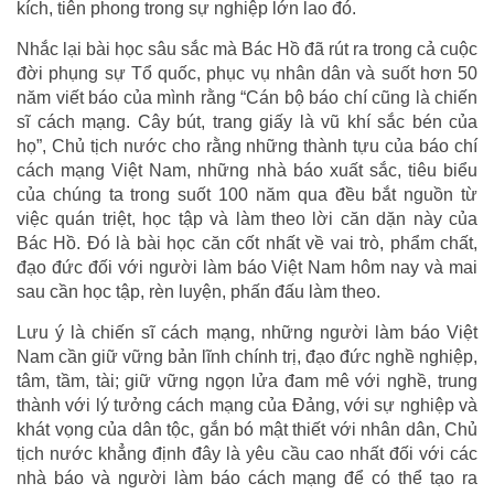
kích, tiên phong trong sự nghiệp lớn lao đó.
Nhắc lại bài học sâu sắc mà Bác Hồ đã rút ra trong cả cuộc
đời phụng sự Tổ quốc, phục vụ nhân dân và suốt hơn 50
năm viết báo của mình rằng “Cán bộ báo chí cũng là chiến
sĩ cách mạng. Cây bút, trang giấy là vũ khí sắc bén của
họ”, Chủ tịch nước cho rằng những thành tựu của báo chí
cách mạng Việt Nam, những nhà báo xuất sắc, tiêu biểu
của chúng ta trong suốt 100 năm qua đều bắt nguồn từ
việc quán triệt, học tập và làm theo lời căn dặn này của
Bác Hồ. Đó là bài học căn cốt nhất về vai trò, phẩm chất,
đạo đức đối với người làm báo Việt Nam hôm nay và mai
sau cần học tập, rèn luyện, phấn đấu làm theo.
Lưu ý là chiến sĩ cách mạng, những người làm báo Việt
Nam cần giữ vững bản lĩnh chính trị, đạo đức nghề nghiệp,
tâm, tầm, tài; giữ vững ngọn lửa đam mê với nghề, trung
thành với lý tưởng cách mạng của Đảng, với sự nghiệp và
khát vọng của dân tộc, gắn bó mật thiết với nhân dân, Chủ
tịch nước khẳng định đây là yêu cầu cao nhất đối với các
nhà báo và người làm báo cách mạng để có thể tạo ra