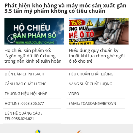
Phát hiện kho hàng và máy móc sản xuất gần
3,5 tấn mỹ phẩm không có tiêu chuẩn
Hộ chiếu sản phẩm số:
Hiểu đúng quy chuẩn kỹ
'Ngôn ngữ dữ liệu' chung
thuật khi lựa chọn ghế ngồi
trong nền kinh tế tuần hoàn
ô tô cho trẻ
DIỄN ĐÀN CHÍNH SÁCH
TIÊU CHUẨN CHẤT LƯỢNG
CẢNH BÁO CHẤT LƯỢNG
NĂNG SUẤT CHẤT LƯỢNG
THƯƠNG HIỆU HỘI NHẬP
VIDEO
HOTLINE: 0963.806.677
EMAIL:
TOASOAN@VIETQ.VN
LIÊN HỆ QUẢNG CÁO :
TEL:0988.624.621