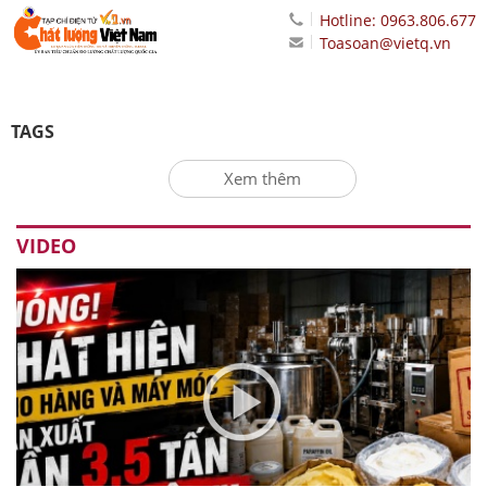
Hotline: 0963.806.677
Toasoan@vietq.vn
TAGS
Xem thêm
VIDEO