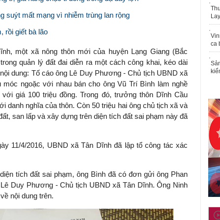
Thu
ng suýt mất mạng vì nhiễm trùng lan rộng
Lay
rồi giết bà lão
Vin
ca 
Dĩnh, một xã nông thôn mới của huyện Lạng Giang (Bắc
rong quản lý đất đai diễn ra một cách công khai, kéo dài
Sản
kiể
 nội dung: Tố cáo ông Lê Duy Phương - Chủ tịch UBND xã
u móc ngoặc với nhau bán cho ông Vũ Trí Bình làm nghề
với giá 100 triệu đồng. Trong đó, trưởng thôn Dĩnh Cầu
ưới danh nghĩa của thôn. Còn 50 triệu hai ông chủ tịch xã và
đất, san lấp và xây dựng trên diện tích đất sai phạm này đã
gày 11/4/2016, UBND xã Tân Dĩnh đã lập tổ công tác xác
 diện tích đất sai phạm, ông Bình đã có đơn gửi ông Phan
g Lê Duy Phương - Chủ tịch UBND xã Tân Dĩnh. Ông Ninh
 về nội dung trên.