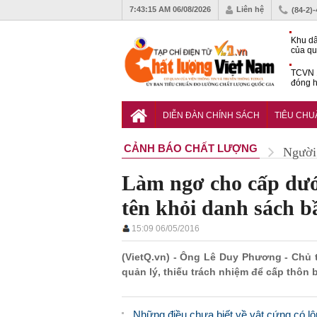
7:43:16 AM
06/08/2026
Liên hệ
(84-2)
Khu dâ
của quy
Vĩnh 
TCVN 
đóng h
tháng 
Tiêu c
chống 
DIỄN ĐÀN CHÍNH SÁCH
TIÊU CH
nhựa
CẢNH BÁO CHẤT LƯỢNG
Người 
Làm ngơ cho cấp dưới
tên khỏi danh sách
15:09 06/05/2016
(VietQ.vn) - Ông Lê Duy Phương - Chủ 
quản lý, thiếu trách nhiệm để cấp thôn 
Những điều chưa biết về vật cứng có lôn