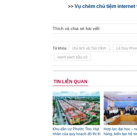
>>
Vụ chém chủ tiệm internet 
Thích và chia sẻ bài viết:
Từ khóa:
chủ tịch xã Tân Dĩnh
,
Lê Duy Phư
danh sách bầu cử
TIN LIÊN QUAN
Khu dân cư Phước Thọ: Hạt
Hợp lực đại học – 
nhân của quy hoạch đô thị tri
hàng, kiến tạo hệ si