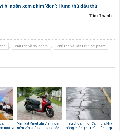
vì bị ngăn xem phim 'đen': Hung thủ đầu thú
Tâm Thanh
ơng
,
chủ tịch xã sai phạm
,
chủ tịch xã Tân Dĩnh sai phạm
,
ngân
VinFast Kinet ghi điểm toàn
Tiêu chuẩn mới đánh giá khả
nh thái AI
diện với khả năng tăng tốc
năng chống nứt của hỗn hợp