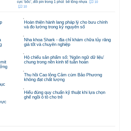
cực ‘bốc’, đổi pin trong 1 phút
bê tông nhựa
10
10
p
Hoàn thiện hành lang pháp lý cho bưu chính
và đo lường trong kỷ nguyên số
à
Nha khoa Shark - địa chỉ khám chữa tủy răng
g
giá tốt và chuyên nghiệp
Hộ chiếu sản phẩm số: 'Ngôn ngữ dữ liệu'
mit
chung trong nền kinh tế tuần hoàn
ưởng
Thu hồi Cao lỏng Cảm cúm Bảo Phương
không đạt chất lượng
hục
Hiểu đúng quy chuẩn kỹ thuật khi lựa chọn
ghế ngồi ô tô cho trẻ
 vực