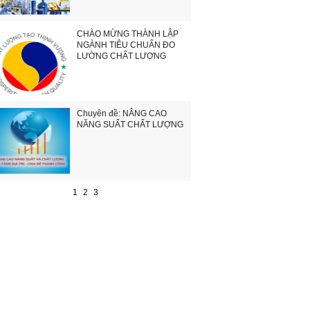
CHÀO MỪNG THÀNH LẬP
NGÀNH TIÊU CHUẨN ĐO
LƯỜNG CHẤT LƯỢNG
Chuyên đề: NÂNG CAO
NĂNG SUẤT CHẤT LƯỢNG
1
2
3