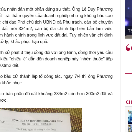
o của nhân dân một phần đúng sự thật. Ông Lê Duy Phương
t” trái thẩm quyền của doanh nghiệp nhưng không báo cáo
 chỉ đạo Phó chủ tịch UBND xã Phụ trách, cán bộ chuyên
ó Viện trưởng
 đất mới 334m2, cán bộ địa chính lập biên bản làm việc
T
 hành chính trong lĩnh vực đất đai. Tuy nhiên vẫn chỉ đình
xử lý, khắc phục hậu quả.
ệc phải làm
Việc sử dụng hiệu quả chính
 xử phạt 3 triệu đồng đối với ông Bình, đồng thời yêu cầu
và trên thực tế
sách tài khóa không chỉ mang ý
iểu “chiếu lệ” dẫn đến doanh nghiệp này “nhờn thuốc” tiếp
 hành như tăng
nghĩa hỗ trợ ngắn hạn mà còn
200m2 đất.
a học công
đóng vai trò tạo nền tảng cho
 các cơ chế
tăng trưởng bền vững dài hạn.
o bầu cử thành lập tổ công tác, ngày 7/4 thì ông Phương
i mới sáng tạo,
n khắc phục.
 cơ bản phần đổ dất khoảng 334m2 còn hơn 300m2 đất và
ược.
CH