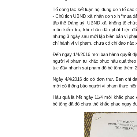
Tổ công tác kết luận nội dung đơn tố cá
- Chủ tịch UBND xã nhận đơn xin “mua đấ
tập thể Đảng uỷ, UBND xã, không tổ chức
TS. Nguyễn Đức Độ - Ph
môn kiểm tra, khi nhân dân phát hiện đổ
Viện Kinh tế Tài chính
nhưng 3 ngày sau mới lập biên bản vi phạm
chỉ hành vi vi phạm, chưa có chỉ đạo nào 
"Có rất nhiều vi
Đến ngày 1/4/2016 mới ban hành quyết định
ngay từ bây giờ 
người vi phạm tự khắc phục hậu quả theo k
đang được tiến
tục đẩy nhanh sai phạm đổ bê tông thêm 
đầu tư cho kho
nghệ; ban hành
Ngày 4/4/2016 do có đơn thư, Ban chỉ đạ
khuyến khích đổ
mới có thông báo người vi phạm thực hiệ
khởi nghiệp..."
Hậu quả là hết ngày 11/4 mới khắc phục
bê tông đã đổ chưa thể khắc phục ngay đ