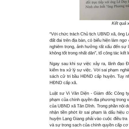
Kết quả 
“Với chức trách Chủ tịch UBND xã, ông Lê
đất đai trên địa bàn, có biểu hiện làm ngơ
nghiêm trọng, ảnh hưởng rất xấu đến sự 
không tốt trong nhất dân”, tổ công tác kết l
Ngay sau khi sự việc xảy ra, lãnh đạo
kiểm tra xử lý sự việc. Với sai phạm ngh
sách cử tri bầu HĐND cấp huyện. Tuy nh
HĐND cấp xã.
Luật sư Vi Văn Diện - Giám đốc Công ty 
phạm của chính quyền địa phương trong vụ v
của UBND xã Tân Dĩnh. Trong phần nội dun
nhận tiền phớt lờ sai phạm là dấu hiệu
huyện Lạng Giang phải vào cuộc điều tra
và sự trong sạch của chính quyền cấp cơ