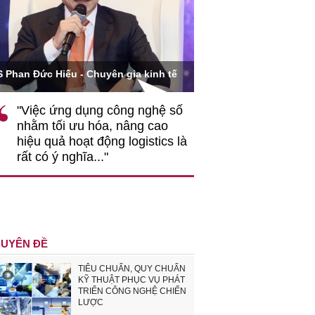
Ông Hoàng Quang Phòn
S Phan Đức Hiếu - Chuyên gia kinh tế
VCCI
"Việc ứng dụng công nghệ số
""Theo tôi, cần 
nhằm tối ưu hóa, nâng cao
gốc rễ về nhận
hiệu quả hoạt động logistics là
nghiệp cần coi
rất có ý nghĩa..."
động hài hoà là
triển..."
UYÊN ĐỀ
TIÊU CHUẨN, QUY CHUẨN
KỸ THUẬT PHỤC VỤ PHÁT
TRIỂN CÔNG NGHỆ CHIẾN
LƯỢC