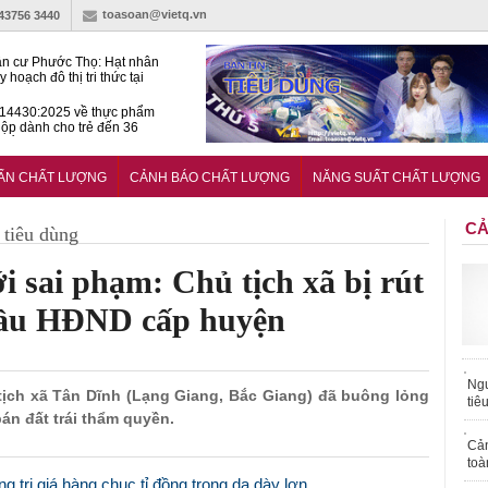
toasoan@vietq.vn
-43756 3440
n cư Phước Thọ: Hạt nhân
 hoạch đô thị tri thức tại
Long
14430:2025 về thực phẩm
ộp dành cho trẻ đến 36
tuổi
huẩn mới đánh giá khả năng
nứt của hỗn hợp bê tông
UẨN CHẤT LƯỢNG
CẢNH BÁO CHẤT LƯỢNG
NĂNG SUẤT CHẤT LƯỢNG
CẢ
tiêu dùng
 sai phạm: Chủ tịch xã bị rút
 bầu HĐND cấp huyện
Ngư
tịch xã Tân Dĩnh (Lạng Giang, Bắc Giang) đã buông lỏng
tiê
bán đất trái thẩm quyền.
Cả
toà
g trị giá hàng chục tỉ đồng trong dạ dày lợn