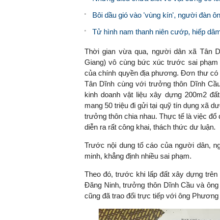
Bôi dầu gió vào 'vùng kín', người đàn ô
Tử hình nam thanh niên cướp, hiếp dâm, 
Thời gian vừa qua, người dân xã Tân 
Giang) vô cùng bức xúc trước sai phạm t
của chính quyền địa phương. Đơn thư có
Tân Dĩnh cùng với trưởng thôn Dĩnh Cầ
kinh doanh vật liệu xây dựng 200m2 đất 
mang 50 triệu đi gửi tại quỹ tín dụng xã d
trưởng thôn chia nhau. Thực tế là việc đổ 
diễn ra rất công khai, thách thức dư luận.
Trước nội dung tố cáo của người dân, n
minh, khẳng định nhiều sai phạm.
Theo đó, trước khi lấp đất xây dựng trên
Đăng Ninh, trưởng thôn Dĩnh Cầu và ôn
cũng đã trao đổi trực tiếp với ông Phương