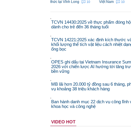
thức tại Vĩnh Long
Việt Nam
10
10
TCVN 14430:2025 về thực phẩm đóng hộ
dành cho trẻ đến 36 tháng tuổi
TCVN 14221:2025 xác định kích thước v
khối lượng thể tích vật liệu cách nhiệt dạn
ống bọc
OPES ghi dấu tại Vietnam Insurance Sum
2026 với chiến lược AI hướng tới tăng tr
bền vững
MB lãi hơn 20.000 tỷ đồng sau 6 tháng, p
vụ khoảng 38 triệu khách hàng
Ban hành danh mục 22 dịch vụ công lĩnh
khoa học và công nghệ
VIDEO HOT