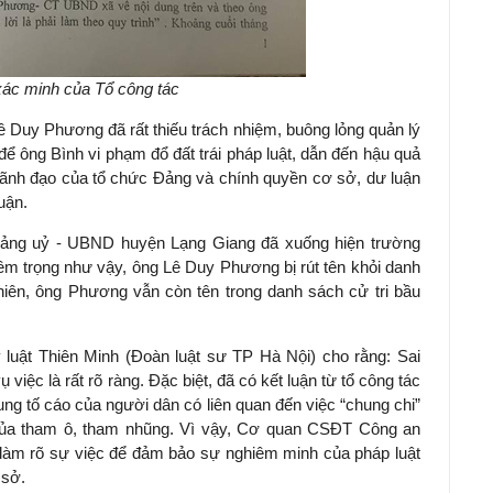
xác minh của Tổ công tác
 Duy Phương đã rất thiếu trách nhiệm, buông lỏng quản lý
 để ông Bình vi phạm đổ đất trái pháp luật, dẫn đến hậu quả
lãnh đạo của tổ chức Đảng và chính quyền cơ sở, dư luận
uận.
 Đảng uỷ - UBND huyện Lạng Giang đã xuống hiện trường
iêm trọng như vậy, ông Lê Duy Phương bị rút tên khỏi danh
iên, ông Phương vẫn còn tên trong danh sách cử tri bầu
luật Thiên Minh (Đoàn luật sư TP Hà Nội) cho rằng: Sai
iệc là rất rõ ràng. Đặc biệt, đã có kết luận từ tổ công tác
g tố cáo của người dân có liên quan đến việc “chung chi”
 của tham ô, tham nhũng. Vì vậy, Cơ quan CSĐT Công an
 làm rõ sự việc để đảm bảo sự nghiêm minh của pháp luật
 sở.