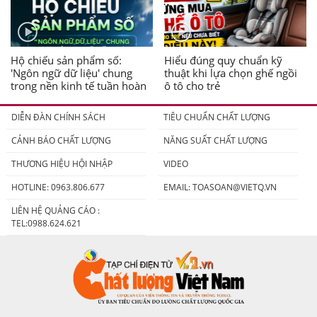
Hộ chiếu sản phẩm số:
Hiểu đúng quy chuẩn kỹ
'Ngôn ngữ dữ liệu' chung
thuật khi lựa chọn ghế ngồi
trong nền kinh tế tuần hoàn
ô tô cho trẻ
DIỄN ĐÀN CHÍNH SÁCH
TIÊU CHUẨN CHẤT LƯỢNG
CẢNH BÁO CHẤT LƯỢNG
NĂNG SUẤT CHẤT LƯỢNG
THƯƠNG HIỆU HỘI NHẬP
VIDEO
HOTLINE: 0963.806.677
EMAIL:
TOASOAN@VIETQ.VN
LIÊN HỆ QUẢNG CÁO :
TEL:0988.624.621