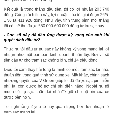
Kết quả là trong tháng đầu tiên, tôi có lợi nhuận 203.740
đồng. Cùng cách tính này, lợi nhuận của tôi giai đoạn 26/5-
17/6 là 411.926 đồng. Như vậy, tính trung bình mỗi tháng
tôi có thể thu được 550.000-600.000 đồng từ trụ sạc này.
- C
on số này đã đáp ứng được kỳ vọng của anh
khi
quyết định đầu tư
?
Thực ra, tôi đầu tư trụ sạc này không kỳ vọng mang lại lợi
nhuận như một bài toán kinh doanh thuần túy. Bởi vì, số
tiền đầu tư cho trạm sạc không lớn, chỉ 14 triệu đồng.
Điều tôi cảm thấy hài lòng là mình có một trạm sạc tại nhà,
thuận tiện trong quá trình sử dụng xe. Mặt khác, chính sách
nhượng quyền của V-Green giúp tôi đã được sạc pin miễn
phí, lại còn được hỗ trợ chi phí điện năng. Ngoài ra, tôi
muốn có trụ sạc chậm tại nhà để giữ cho bộ pin của xe
được bền hơn.
Tôi nghĩ rằng 2 yếu tố này quan trọng hơn lợi nhuận từ
trạm sạc mang lại.