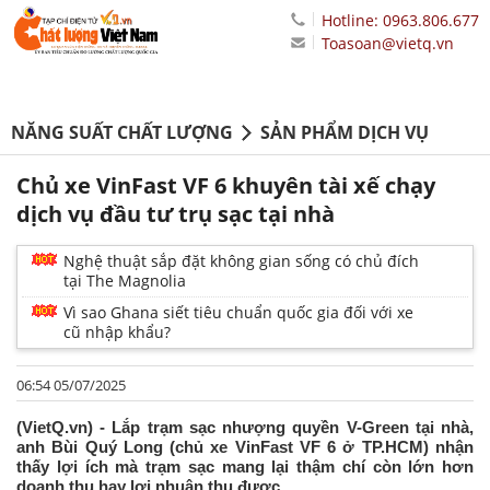
Hotline: 0963.806.677
Toasoan@vietq.vn
NĂNG SUẤT CHẤT LƯỢNG
SẢN PHẨM DỊCH VỤ
Chủ xe VinFast VF 6 khuyên tài xế chạy
dịch vụ đầu tư trụ sạc tại nhà
Nghệ thuật sắp đặt không gian sống có chủ đích
tại The Magnolia
Vì sao Ghana siết tiêu chuẩn quốc gia đối với xe
cũ nhập khẩu?
06:54 05/07/2025
(VietQ.vn) - Lắp trạm sạc nhượng quyền V-Green tại nhà,
anh Bùi Quý Long (chủ xe VinFast VF 6 ở TP.HCM) nhận
thấy lợi ích mà trạm sạc mang lại thậm chí còn lớn hơn
doanh thu hay lợi nhuận thu được.