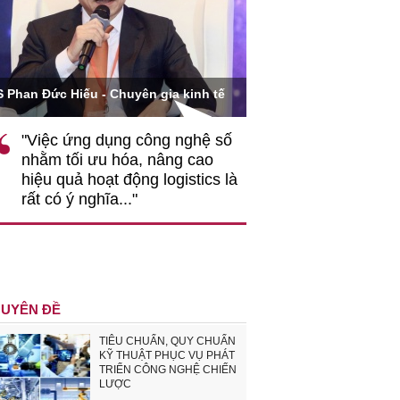
Ông Hoàng Quang Phòn
S Phan Đức Hiếu - Chuyên gia kinh tế
VCCI
"Việc ứng dụng công nghệ số
""Theo tôi, cần 
nhằm tối ưu hóa, nâng cao
gốc rễ về nhận
hiệu quả hoạt động logistics là
nghiệp cần coi
rất có ý nghĩa..."
động hài hoà là
triển..."
UYÊN ĐỀ
TIÊU CHUẨN, QUY CHUẨN
KỸ THUẬT PHỤC VỤ PHÁT
TRIỂN CÔNG NGHỆ CHIẾN
LƯỢC