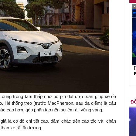
K
cùng trọng tâm thấp nhờ bộ pin đặt dưới sàn giúp xe ổn
ĐỐ
cao. Hệ thống treo (trước MacPherson, sau đa điểm) là cấu
húc cao hơn, góp phần tạo nên sự êm ái, vững vàng.
iá là có độ chi tiết cao, đầm chắc trên cao tốc và “chân
 thân xe rất ấn tượng.