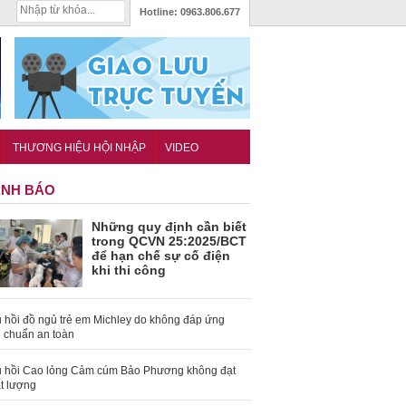
Hotline:
0963.806.677
THƯƠNG HIỆU HỘI NHẬP
VIDEO
NH BÁO
Những quy định cần biết
trong QCVN 25:2025/BCT
để hạn chế sự cố điện
khi thi công
 hồi đồ ngủ trẻ em Michley do không đáp ứng
u chuẩn an toàn
 hồi Cao lỏng Cảm cúm Bảo Phương không đạt
t lượng