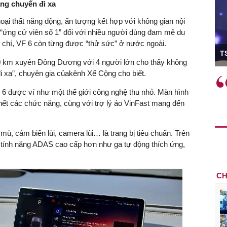
ng chuyến đi xa
oại thất năng động, ấn tượng kết hợp với không gian nội
nh “ứng cử viên số 1” đối với nhiều người dùng đam mê du
m chí, VF 6 còn từng được “thử sức” ở nước ngoài.
ó Viện trưởng
T
000 km xuyên Đông Dương với 4 người lớn cho thấy không
 xa”, chuyên gia củakênh Xế Cộng cho biết.
ệc phải làm
Việc sử dụng hiệu quả chính
và trên thực tế
sách tài khóa không chỉ mang ý
 6 được ví như một thế giới công nghệ thu nhỏ. Màn hình
 hành như tăng
nghĩa hỗ trợ ngắn hạn mà còn
 hết các chức năng, cùng với trợ lý ảo VinFast mang đến
a học công
đóng vai trò tạo nền tảng cho
 các cơ chế
tăng trưởng bền vững dài hạn.
ù, cảm biến lùi, camera lùi… là trang bị tiêu chuẩn. Trên
i mới sáng tạo,
 tính năng ADAS cao cấp hơn như ga tự động thích ứng,
CH