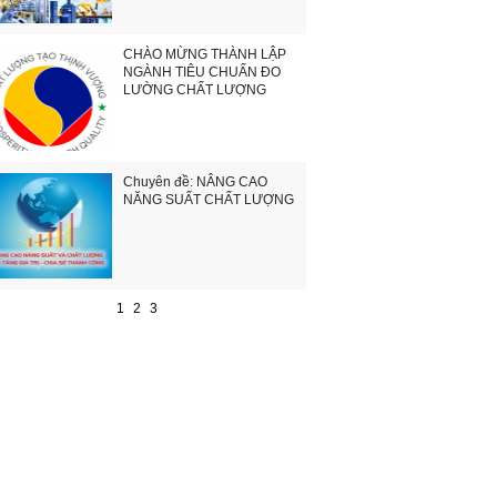
CHÀO MỪNG THÀNH LẬP
NGÀNH TIÊU CHUẨN ĐO
LƯỜNG CHẤT LƯỢNG
Chuyên đề: NÂNG CAO
NĂNG SUẤT CHẤT LƯỢNG
1
2
3