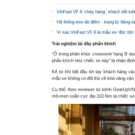
VinFast VF 6 'cháy hàng', khách tiết ki
Hệ thống treo đa điểm - trang bị 'đáng t
Vì sao VinFast VF 6 là mẫu xe 'độc tôn
Trải nghiệm lái đầy phấn khích
“Ở trong phân khúc crossover hạng B dướ
phấn khích như chiếc xe này” là nhận địn
Kể từ khi bắt đầu tới tay khách hàng và
mẫu xe không có đối thủ về khả năng vận 
Cụ thể, theo reviewer từ kênh GearUpVN,
mô-men xoắn cực đại 310 Nm là chiếc xe