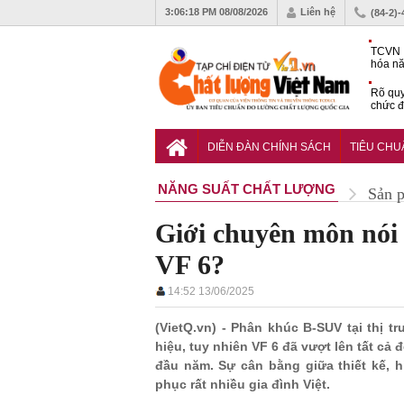
3:06:19 PM
08/08/2026
Liên hệ
(84-2)
TCVN 
hóa nă
nghiệm
Rõ quy
chức đ
Chiến 
Công c
DIỄN ĐÀN CHÍNH SÁCH
TIÊU CH
hạn ch
NĂNG SUẤT CHẤT LƯỢNG
Sản 
Giới chuyên môn nói 
VF 6?
14:52 13/06/2025
(VietQ.vn) - Phân khúc B-SUV tại thị 
hiệu, tuy nhiên VF 6 đã vượt lên tất cả
đầu năm. Sự cân bằng giữa thiết kế, 
phục rất nhiều gia đình Việt.