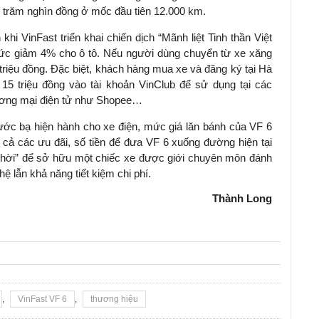
 trăm nghìn đồng ở mốc đầu tiên 12.000 km.
khi VinFast triển khai chiến dịch “Mãnh liệt Tinh thần Việt
mức giảm 4% cho ô tô. Nếu người dùng chuyển từ xe xăng
triệu đồng. Đặc biệt, khách hàng mua xe và đăng ký tại Hà
 triệu đồng vào tài khoản VinClub để sử dụng tại các
hương mại điện tử như Shopee…
ước bạ hiện hành cho xe điện, mức giá lăn bánh của VF 6
t cả các ưu đãi, số tiền để đưa VF 6 xuống đường hiện tại
 “hời” để sở hữu một chiếc xe được giới chuyên môn đánh
ệ lẫn khả năng tiết kiệm chi phí.
Thành Long
,
VinFast VF 6
,
thương hiệu