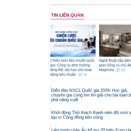
TIN LIÊN QUAN
Chiến lược tiêu chuẩn quốc
Nghệ thuật sắp đặt
gia: Công cụ định hướng
gian sống có chủ đí
tổng thể, dài hạn cho hoạt
Magnolia
10
động tiêu chuẩn
10
Diễn đàn NSCL Quốc gia 2026: Học giả,
chuyên gia cùng tìm lời giải cho bài toán 
phá năng suất
Khởi động Thử thách thanh niên đổi mới 
tạo vì Cộng đồng bền vững
Liên minh châu Âu hỗ trợ 20 triệu Euro ch