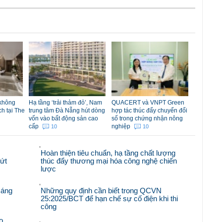
 không
Hạ tầng ‘trải thảm đỏ’, Nam
QUACERT và VNPT Green
ch tại The
trung tâm Đà Nẵng hút dòng
hợp tác thúc đẩy chuyển đổi
vốn vào bất động sản cao
số trong chứng nhận nông
cấp
nghiệp
10
10
Hoàn thiện tiêu chuẩn, hạ tầng chất lượng
bứt
thúc đẩy thương mại hóa công nghệ chiến
lược
sáng
Những quy định cần biết trong QCVN
25:2025/BCT để hạn chế sự cố điện khi thi
công
o