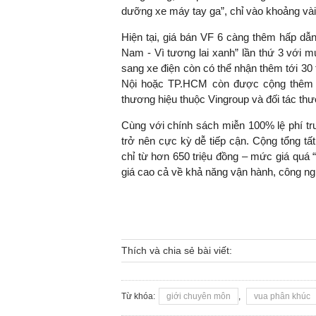
dưỡng xe máy tay ga”, chỉ vào khoảng vài
Hiện tại, giá bán VF 6 càng thêm hấp dẫn 
Nam - Vì tương lai xanh” lần thứ 3 với 
sang xe điện còn có thể nhận thêm tới 30 
Nội hoặc TP.HCM còn được cộng thêm 15
thương hiệu thuộc Vingroup và đối tác t
Cùng với chính sách miễn 100% lệ phí tr
trở nên cực kỳ dễ tiếp cận. Cộng tổng tấ
chỉ từ hơn 650 triệu đồng – mức giá quá
giá cao cả về khả năng vận hành, công ngh
Thích và chia sẻ bài viết:
Từ khóa:
giới chuyên môn
,
vua phân khúc