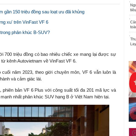
Ngư
tiê
ệm gần 150 triệu đồng sau loạt ưu đãi khủng
ừng xu' trên VinFast VF 6
Cả
toà
' trong phân khúc B-SUV?
Thu
Lay
i 700 triệu đồng có bao nhiêu chiếc xe mang lại được sự
h từ kênh Autovietnam về VinFast VF 6.
o cuối năm 2023, theo giới chuyên môn, VF 6 vẫn luôn là
hành và cảm giác lái.
 phiên bản VF 6 Plus với công suất tối đa 201 mã lực và
 mạnh nhất phân khúc SUV hạng B ở Việt Nam hiện tại.