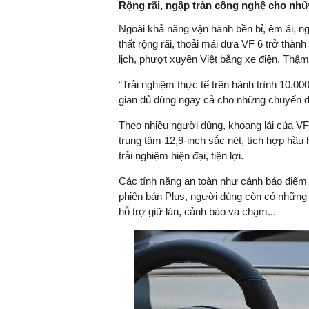
Rộng rãi, ngập tràn công nghệ cho nhữ
Ngoài khả năng vận hành bền bỉ, êm ái, ng
thất rộng rãi, thoải mái đưa VF 6 trở thà
lịch, phượt xuyên Việt bằng xe điện. Thậ
TS. Nguyễn Đức Độ - Ph
Viện Kinh tế Tài chính
“Trải nghiệm thực tế trên hành trình 10.
gian đủ dùng ngay cả cho những chuyến đi
"Có rất nhiều vi
ngay từ bây giờ 
Theo nhiều người dùng, khoang lái của VF
đang được tiến
trung tâm 12,9-inch sắc nét, tích hợp hầu
đầu tư cho kho
trải nghiệm hiện đại, tiện lợi.
nghệ; ban hành
Các tính năng an toàn như cảnh báo điểm m
khuyến khích đổ
phiên bản Plus, người dùng còn có những
khởi nghiệp..."
hỗ trợ giữ làn, cảnh báo va chạm...