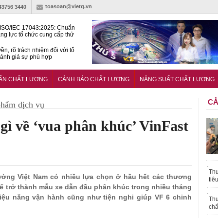
toasoan@vietq.vn
-43756 3440
ISO/IEC 17043:2025: Chuẩn
ng lực tổ chức cung cấp thử
 thành thạo
ền, rõ trách nhiệm đối với tổ
ánh giá sự phù hợp
lược tiêu chuẩn quốc gia:
ụ định hướng tổng thể, dài
UẨN CHẤT LƯỢNG
CẢNH BÁO CHẤT LƯỢNG
NĂNG SUẤT CHẤT LƯỢNG
o hoạt động tiêu chuẩn
CẢ
phẩm dịch vụ
gì về ‘vua phân khúc’ VinFast
Thu
trường Việt Nam có nhiều lựa chọn ở hầu hết các thương
tiê
 để trở thành mẫu xe dẫn đầu phân khúc trong nhiều tháng
hiệu năng vận hành cũng như tiện nghi giúp VF 6 chinh
Thu
chấ