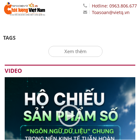
Hotline: 0963.806.677
Toasoan@vietq.vn
TAGS
Xem thêm
VIDEO