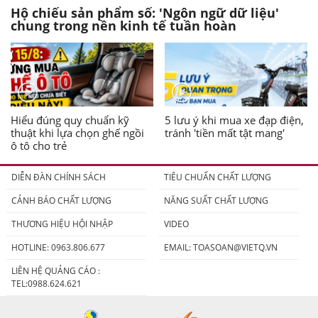
Hộ chiếu sản phẩm số: 'Ngôn ngữ dữ liệu'
chung trong nền kinh tế tuần hoàn
Hiểu đúng quy chuẩn kỹ
5 lưu ý khi mua xe đạp điện,
thuật khi lựa chọn ghế ngồi
tránh 'tiền mất tật mang'
ô tô cho trẻ
DIỄN ĐÀN CHÍNH SÁCH
TIÊU CHUẨN CHẤT LƯỢNG
CẢNH BÁO CHẤT LƯỢNG
NĂNG SUẤT CHẤT LƯỢNG
THƯƠNG HIỆU HỘI NHẬP
VIDEO
HOTLINE: 0963.806.677
EMAIL:
TOASOAN@VIETQ.VN
LIÊN HỆ QUẢNG CÁO :
TEL:0988.624.621