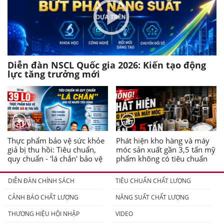
Diễn đàn NSCL Quốc gia 2026: Kiến tạo động
lực tăng trưởng mới
Thực phẩm bảo vệ sức khỏe
Phát hiện kho hàng và máy
giả bị thu hồi: Tiêu chuẩn,
móc sản xuất gần 3,5 tấn mỹ
quy chuẩn - 'lá chắn' bảo vệ
phẩm không có tiêu chuẩn
người tiêu dùng
DIỄN ĐÀN CHÍNH SÁCH
TIÊU CHUẨN CHẤT LƯỢNG
CẢNH BÁO CHẤT LƯỢNG
NĂNG SUẤT CHẤT LƯỢNG
THƯƠNG HIỆU HỘI NHẬP
VIDEO