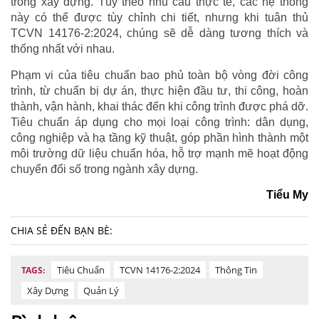
trong xây dựng. Tùy theo nhu cầu thực tế, các hệ thống
này có thể được tùy chỉnh chi tiết, nhưng khi tuân thủ
TCVN 14176-2:2024, chúng sẽ dễ dàng tương thích và
thống nhất với nhau.
Phạm vi của tiêu chuẩn bao phủ toàn bộ vòng đời công
trình, từ chuẩn bị dự án, thực hiện đầu tư, thi công, hoàn
thành, vận hành, khai thác đến khi công trình được phá dỡ.
Tiêu chuẩn áp dụng cho mọi loại công trình: dân dụng,
công nghiệp và hạ tầng kỹ thuật, góp phần hình thành một
môi trường dữ liệu chuẩn hóa, hỗ trợ mạnh mẽ hoạt động
chuyển đổi số trong ngành xây dựng.
Tiểu My
CHIA SẺ ĐẾN BẠN BÈ:
Tiêu Chuẩn
TCVN 14176-2:2024
Thông Tin
TAGS:
Xây Dựng
Quản Lý