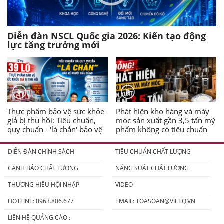
Diễn đàn NSCL Quốc gia 2026: Kiến tạo động
lực tăng trưởng mới
Thực phẩm bảo vệ sức khỏe
Phát hiện kho hàng và máy
giả bị thu hồi: Tiêu chuẩn,
móc sản xuất gần 3,5 tấn mỹ
quy chuẩn - 'lá chắn' bảo vệ
phẩm không có tiêu chuẩn
người tiêu dùng
DIỄN ĐÀN CHÍNH SÁCH
TIÊU CHUẨN CHẤT LƯỢNG
CẢNH BÁO CHẤT LƯỢNG
NĂNG SUẤT CHẤT LƯỢNG
THƯƠNG HIỆU HỘI NHẬP
VIDEO
HOTLINE: 0963.806.677
EMAIL:
TOASOAN@VIETQ.VN
LIÊN HỆ QUẢNG CÁO :