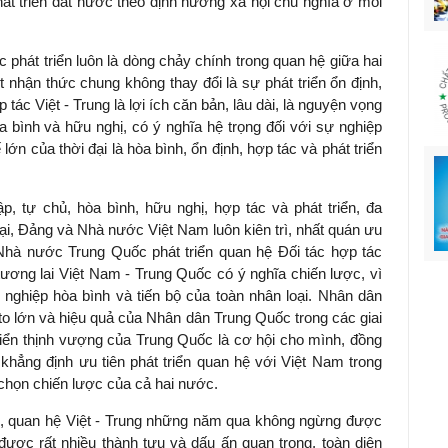
át triển đất nước theo định hướng xã hội chủ nghĩa ở mỗi
 phát triển luôn là dòng chảy chính trong quan hệ giữa hai
 nhận thức chung không thay đổi là sự phát triển ổn định,
tác Việt - Trung là lợi ích căn bản, lâu dài, là nguyện vọng
òa bình và hữu nghị, có ý nghĩa hệ trọng đối với sự nghiệp
ớn của thời đại là hòa bình, ổn định, hợp tác và phát triển
ập, tự chủ, hòa bình, hữu nghị, hợp tác và phát triển, đa
i, Đảng và Nhà nước Việt Nam luôn kiên trì, nhất quán ưu
Nhà nước Trung Quốc phát triển quan hệ Đối tác hợp tác
tương lai Việt Nam - Trung Quốc có ý nghĩa chiến lược, vì
nghiệp hòa bình và tiến bộ của toàn nhân loại. Nhân dân
o lớn và hiệu quả của Nhân dân Trung Quốc trong các giai
triển thịnh vượng của Trung Quốc là cơ hội cho mình, đồng
khẳng định ưu tiên phát triển quan hệ với Việt Nam trong
a chọn chiến lược của cả hai nước.
, quan hệ Việt - Trung những năm qua không ngừng được
 được rất nhiều thành tựu và dấu ấn quan trọng, toàn diện