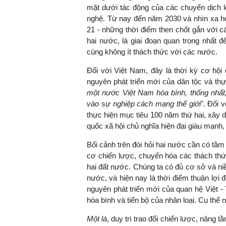
mặt dưới tác động của các chuyển dịch lớ
nghệ. Từ nay đến năm 2030 và nhìn xa h
21 - những thời điểm then chốt gắn với 
hai nước, là giai đoạn quan trọng nhất đ
cùng không ít thách thức với các nước.
Đối với Việt Nam, đây là thời kỳ cơ hội 
nguyên phát triển mới của dân tộc và th
một nước Việt Nam hòa bình, thống nhất
vào sự nghiệp cách mạng thế giới
". Đối 
thực hiện mục tiêu 100 năm thứ hai, xây
quốc xã hội chủ nghĩa hiện đại giàu mạnh,
Bối cảnh trên đòi hỏi hai nước cần có tầm
cơ chiến lược, chuyển hóa các thách thứ
hai đất nước. Chúng ta có đủ cơ sở và niề
nước, và hiện nay là thời điểm thuận lợi
nguyên phát triển mới của quan hệ Việt -
hòa bình và tiến bộ của nhân loại. Cụ thể 
Một là
, duy trì trao đổi chiến lược, nâng tầ