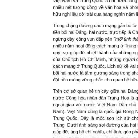
Việt Nam và Trung Quốc là hai nước láng g
nhiều nét tương đồng về văn hóa và phon
hữu nghị lâu đời trải qua hàng nghìn năm l
Trong chặng đường cách mạng gắn bó từ t
TS. Nguyễn Đức Độ - Ph
tiền bối hai Đảng, hai nước, trực tiếp là
Viện Kinh tế Tài chính
ngừng dày công vun đắp nên
"mối tình th
nhiều năm hoạt động cách mạng ở Trung Q
"Có rất nhiều vi
quý, sự giúp đỡ nhiệt thành của những n
ngay từ bây giờ 
của Chủ tịch Hồ Chí Minh, những người c
đang được tiến
cách mạng ở Trung Quốc. Lịch sử kề vai 
đầu tư cho kho
bối hai nước là tấm gương sáng trong pho
nghệ; ban hành
đặt nền móng vững chắc cho quan hệ hữu n
khuyến khích đổ
khởi nghiệp..."
Trên cơ sở quan hệ tin cậy giữa hai Đảng
nước Cộng hòa nhân dân Trung Hoa là quốc
ngoại giao với nước Việt Nam Dân chủ 
Nam). Việt Nam cũng là quốc gia Đông Na
Trung Quốc. Đây là mốc son lịch sử chó
Trung. Dưới ánh sáng soi đường của hai
giúp đỡ, ủng hộ chí nghĩa, chí tình, góp 