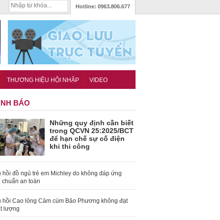
Hotline:
0963.806.677
THƯƠNG HIỆU HỘI NHẬP
VIDEO
NH BÁO
Những quy định cần biết
trong QCVN 25:2025/BCT
để hạn chế sự cố điện
khi thi công
 hồi đồ ngủ trẻ em Michley do không đáp ứng
u chuẩn an toàn
 hồi Cao lỏng Cảm cúm Bảo Phương không đạt
t lượng