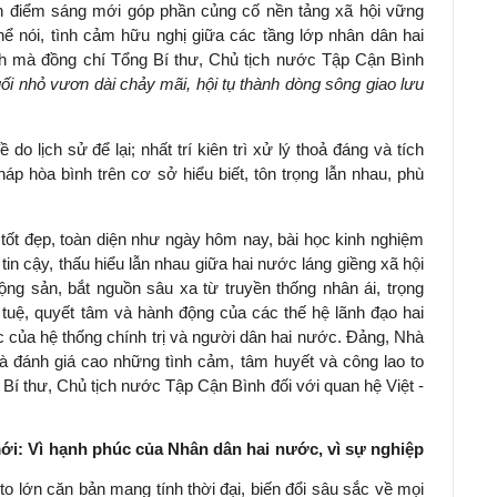
nh điểm sáng mới góp phần củng cố nền tảng xã hội vững
hể nói, tình cảm hữu nghị giữa các tầng lớp nhân dân hai
h mà đồng chí Tổng Bí thư, Chủ tịch nước Tập Cận Bình
ối nhỏ vươn dài chảy mãi, hội tụ thành dòng sông giao lưu
do lịch sử để lại; nhất trí kiên trì xử lý thoả đáng và tích
áp hòa bình trên cơ sở hiểu biết, tôn trọng lẫn nhau, phù
 tốt đẹp, toàn diện như ngày hôm nay, bài học kinh nghiệm
tin cậy, thấu hiểu lẫn nhau giữa hai nước láng giềng xã hội
g sản, bắt nguồn sâu xa từ truyền thống nhân ái, trọng
rí tuệ, quyết tâm và hành động của các thế hệ lãnh đạo hai
c của hệ thống chính trị và người dân hai nước. Đảng, Nhà
 đánh giá cao những tình cảm, tâm huyết và công lao to
 Bí thư, Chủ tịch nước Tập Cận Bình đối với quan hệ Việt -
mới: Vì hạnh phúc của Nhân dân hai nước, vì sự nghiệp
o lớn căn bản mang tính thời đại, biến đổi sâu sắc về mọi