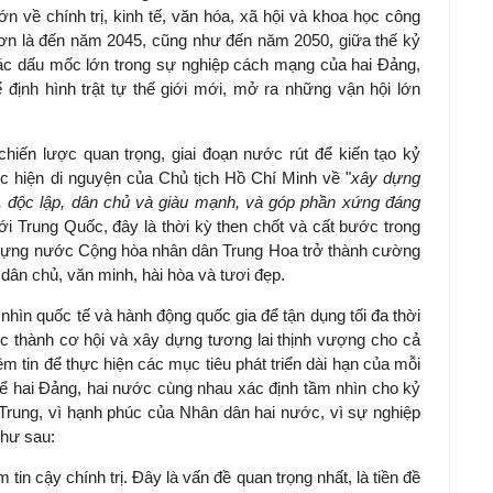
n về chính trị, kinh tế, văn hóa, xã hội và khoa học công
ơn là đến năm 2045, cũng như đến năm 2050, giữa thế kỷ
các dấu mốc lớn trong sự nghiệp cách mạng của hai Đảng,
ể định hình trật tự thế giới mới, mở ra những vận hội lớn
chiến lược quan trọng, giai đoạn nước rút để kiến tạo kỷ
ực hiện di nguyện của Chủ tịch Hồ Chí Minh về "
xây dựng
, độc lập, dân chủ và giàu mạnh, và góp phần xứng đáng
với Trung Quốc, đây là thời kỳ then chốt và cất bước trong
 dựng nước Cộng hòa nhân dân Trung Hoa trở thành cường
 dân chủ, văn minh, hài hòa và tươi đẹp.
 nhìn quốc tế và hành động quốc gia để tận dụng tối đa thời
c thành cơ hội và xây dựng tương lai thịnh vượng cho cả
m tin để thực hiện các mục tiêu phát triển dài hạn của mỗi
 để hai Đảng, hai nước cùng nhau xác định tầm nhìn cho kỷ
 Trung, vì hạnh phúc của Nhân dân hai nước, vì sự nghiệp
như sau:
m tin cậy chính trị. Đây là vấn đề quan trọng nhất, là tiền đề