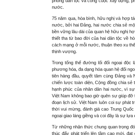
phóng dân tộc và công cuộc xây dựng, ph
nước.
75 năm qua, hòa bình, hữu nghị và hợp tác
nước, bởi hai Đảng, hai nước chia sẻ một
bền vững lâu dài của quan hệ hữu nghị hợp 
thiết tha từ bao đời của hai dân tộc về h
cách mạng ở mỗi nước, thuận theo xu thế l
thịnh vượng.
Trong tổng thể đường lối đối ngoại độc l
phương hóa, đa dạng hóa quan hệ đối ngoạ
tiên hàng đầu, quyết tâm cùng Đảng và 
chiến lược toàn diện, Cộng đồng chia sẻ 
hạnh phúc của nhân dân hai nước, vì sự 
Việt Nam không bao giờ quên sự giúp đỡ t
đoạn lịch sử. Việt Nam luôn coi sự phát 
thời vui mừng, đánh giá cao Trung Quốc 
ngoại giao láng giềng và coi đây là sự lự
Từ những nhận thức chung quan trọng đó
thúc đẩy phát triển lên tầm cao mới, đạt