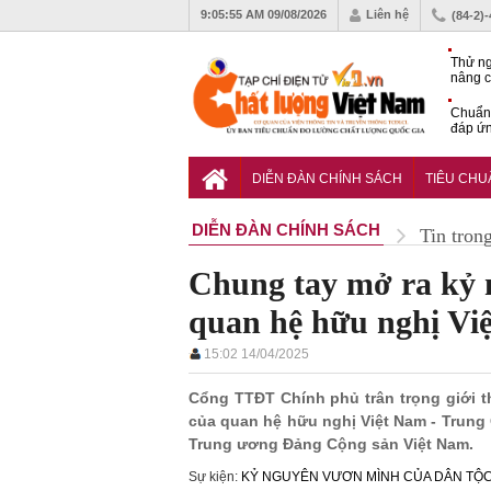
9:05:56 AM
09/08/2026
Liên hệ
(84-2)
Thử ng
nâng c
phòng 
Chuẩn 
đáp ứn
nhiệm
QCVN 
thuật 
DIỄN ĐÀN CHÍNH SÁCH
TIÊU CH
đường
DIỄN ĐÀN CHÍNH SÁCH
Tin tron
Chung tay mở ra kỷ 
quan hệ hữu nghị Vi
15:02 14/04/2025
Cổng TTĐT Chính phủ trân trọng giới th
của quan hệ hữu nghị Việt Nam - Trung
Trung ương Đảng Cộng sản Việt Nam.
Sự kiện:
KỶ NGUYÊN VƯƠN MÌNH CỦA DÂN TỘ