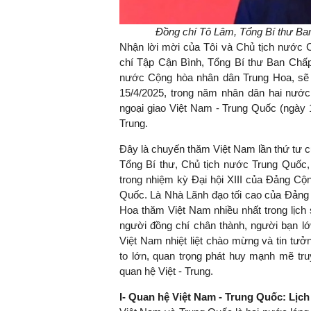
Đồng chí Tô Lâm, Tổng Bí thư B
Nhận lời mời của Tôi và Chủ tịch nước
chí Tập Cận Bình, Tổng Bí thư Ban Chấ
nước Cộng hòa nhân dân Trung Hoa, sẽ
15/4/2025, trong năm nhân dân hai nướ
ngoại giao Việt Nam - Trung Quốc (ngày 
Trung.
Đây là chuyến thăm Việt Nam lần thứ tư c
Tổng Bí thư, Chủ tịch nước Trung Quốc,
trong nhiệm kỳ Đại hội XIII của Đảng C
Quốc. Là Nhà Lãnh đạo tối cao của Đản
Hoa thăm Việt Nam nhiều nhất trong lịch
người đồng chí chân thành, người bạn l
Việt Nam nhiệt liệt chào mừng và tin tưở
to lớn, quan trọng phát huy mạnh mẽ tru
quan hệ Việt - Trung.
I- Quan hệ Việt Nam
-
Trung Quốc: Lịch 