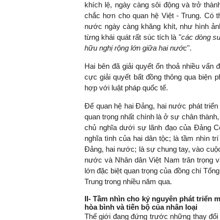
khích lệ, ngày càng sôi động và trở thà
chắc hơn cho quan hệ Việt - Trung. Có t
nước ngày càng khăng khít, như hình ản
từng khái quát rất súc tích là "
các dòng su
hữu nghị rộng lớn giữa hai nước
".
Hai bên đã giải quyết ổn thoả nhiều vấn đề 
cực giải quyết bất đồng thông qua biện ph
hợp với luật pháp quốc tế.
Để quan hệ hai Đảng, hai nước phát triển
quan trọng nhất chính là ở sự chân thành, 
chủ nghĩa dưới sự lãnh đạo của Đảng Cộn
nghĩa tình của hai dân tộc; là tầm nhìn t
Đảng, hai nước; là sự chung tay, vào cuộ
nước và Nhân dân Việt Nam trân trọng và
lớn đặc biệt quan trọng của đồng chí Tổng
Trung trong nhiều năm qua.
II- Tầm nhìn cho kỷ nguyên phát triển 
hòa bình và tiến bộ của nhân loại
Thế giới đang đứng trước những thay đổi t