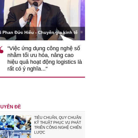
Ông Hoàng Quang Phòn
S Phan Đức Hiếu - Chuyên gia kinh tế
VCCI
"Việc ứng dụng công nghệ số
""Theo tôi, cần 
nhằm tối ưu hóa, nâng cao
gốc rễ về nhận
hiệu quả hoạt động logistics là
nghiệp cần coi
rất có ý nghĩa..."
động hài hoà là
triển..."
UYÊN ĐỀ
TIÊU CHUẨN, QUY CHUẨN
KỸ THUẬT PHỤC VỤ PHÁT
TRIỂN CÔNG NGHỆ CHIẾN
LƯỢC