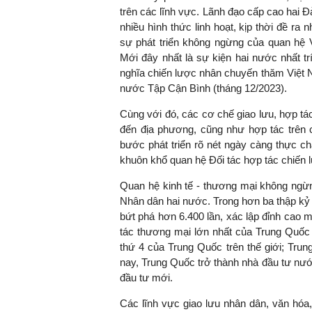
trên các lĩnh vực. Lãnh đạo cấp cao hai Đ
nhiều hình thức linh hoạt, kịp thời đề ra
sự phát triển không ngừng của quan hệ V
Mới đây nhất là sự kiện hai nước nhất t
nghĩa chiến lược nhân chuyến thăm Việt N
nước Tập Cận Bình (tháng 12/2023).
Cùng với đó, các cơ chế giao lưu, hợp tác
đến địa phương, cũng như hợp tác trên 
bước phát triển rõ nét ngày càng thực c
khuôn khổ quan hệ Đối tác hợp tác chiến l
Quan hệ kinh tế - thương mại không ngừng
Nhân dân hai nước. Trong hơn ba thập kỷ
bứt phá hơn 6.400 lần, xác lập đỉnh cao m
tác thương mại lớn nhất của Trung Quốc 
thứ 4 của Trung Quốc trên thế giới; Tru
nay, Trung Quốc trở thành nhà đầu tư nướ
đầu tư mới.
Các lĩnh vực giao lưu nhân dân, văn hóa,