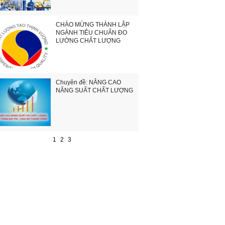
CHÀO MỪNG THÀNH LẬP
NGÀNH TIÊU CHUẨN ĐO
LƯỜNG CHẤT LƯỢNG
Chuyên đề: NÂNG CAO
NĂNG SUẤT CHẤT LƯỢNG
1
2
3