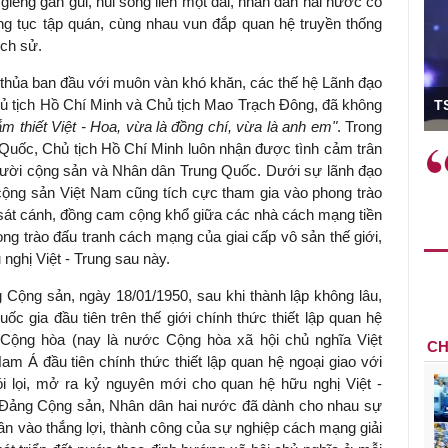
iềng gần gũi, núi sông liền một dải, nhân dân hai nước có
g tục tập quán, cùng nhau vun đắp quan hệ truyền thống
ịch sử.
hủa ban đầu với muôn vàn khó khăn, các thế hệ Lãnh đạo
ó Viện trưởng
 Chủ tịch Hồ Chí Minh và Chủ tịch Mao Trạch Đông, đã không
T
ắm thiết Việt - Hoa, vừa là đồng chí, vừa là anh em"
. Trong
uốc, Chủ tịch Hồ Chí Minh luôn nhận được tình cảm trân
ệc phải làm
Việc sử dụng hiệu quả chính
gười cộng sản và Nhân dân Trung Quốc. Dưới sự lãnh đạo
và trên thực tế
sách tài khóa không chỉ mang ý
ộng sản Việt Nam cũng tích cực tham gia vào phong trào
 hành như tăng
nghĩa hỗ trợ ngắn hạn mà còn
sát cánh, đồng cam cộng khổ giữa các nhà cách mạng tiền
a học công
đóng vai trò tạo nền tảng cho
ng trào đấu tranh cách mạng của giai cấp vô sản thế giới,
 các cơ chế
tăng trưởng bền vững dài hạn.
ghị Việt - Trung sau này.
i mới sáng tạo,
 Cộng sản, ngày 18/01/1950, sau khi thành lập không lâu,
 gia đầu tiên trên thế giới chính thức thiết lập quan hệ
Cộng hòa (nay là nước Cộng hòa xã hội chủ nghĩa Việt
CH
m Á đầu tiên chính thức thiết lập quan hệ ngoại giao với
i lọi, mở ra kỷ nguyên mới cho quan hệ hữu nghị Việt -
 Đảng Cộng sản, Nhân dân hai nước đã dành cho nhau sự
phần vào thắng lợi, thành công của sự nghiệp cách mạng giải