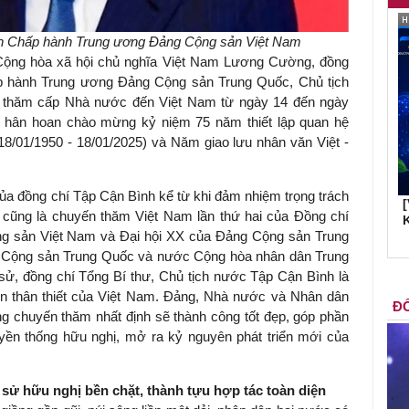
an Chấp hành Trung ương Đảng Cộng sản Việt Nam
 Cộng hòa xã hội chủ nghĩa Việt Nam Lương Cường, đồng
p hành Trung ương Đảng Cộng sản Trung Quốc, Chủ tịch
 thăm cấp Nhà nước đến Việt Nam từ ngày 14 đến ngày
c hân hoan chào mừng kỷ niệm 75 năm thiết lập quan hệ
18/01/1950 - 18/01/2025) và Năm giao lưu nhân văn Việt -
ủa đồng chí Tập Cận Bình kể từ khi đảm nhiệm trọng trách
 cũng là chuyến thăm Việt Nam lần thứ hai của Đồng chí
K
ộng sản Việt Nam và Đại hội XX của Đảng Cộng sản Trung
g Cộng sản Trung Quốc và nước Cộng hòa nhân dân Trung
 sử, đồng chí Tổng Bí thư, Chủ tịch nước Tập Cận Bình là
ớn thân thiết của Việt Nam. Đảng, Nhà nước và Nhân dân
ĐỐ
ng chuyến thăm nhất định sẽ thành công tốt đẹp, góp phần
yền thống hữu nghị, mở ra kỷ nguyên phát triển mới của
sử hữu nghị bền chặt, thành tựu hợp tác toàn diện