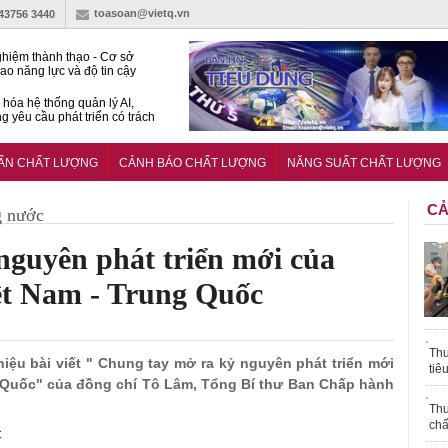
toasoan@vietq.vn
-43756 3440
hiệm thành thạo - Cơ sở
ao năng lực và độ tin cậy
thí nghiệm
hóa hệ thống quản lý AI,
g yêu cầu phát triển có trách
15:2026/BCA yêu cầu kỹ
Trung tâm sát hạch lái xe
UẨN CHẤT LƯỢNG
CẢNH BÁO CHẤT LƯỢNG
NĂNG SUẤT CHẤT LƯỢNG
 bộ
CẢ
g nước
nguyên phát triển mới của
ệt Nam - Trung Quốc
Thu
iệu bài viết " Chung tay mở ra kỷ nguyên phát triển mới
tiê
 Quốc" của đồng chí Tô Lâm, Tổng Bí thư Ban Chấp hành
Thu
chấ
C