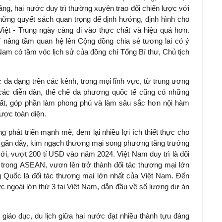
ảng, hai nước duy trì thường xuyên trao đổi chiến lược với
 những quyết sách quan trọng để định hướng, định hình cho
iệt - Trung ngày càng đi vào thực chất và hiệu quả hơn.
rí nâng tầm quan hệ lên Cộng đồng chia sẻ tương lai có ý
am có tầm vóc lịch sử của đồng chí Tổng Bí thư, Chủ tịch
 đa dạng trên các kênh, trong mọi lĩnh vực, từ trung ương
các diễn đàn, thể chế đa phương quốc tế cũng có những
hất, góp phần làm phong phú và làm sâu sắc hơn nội hàm
ược toàn diện.
 phát triển mạnh mẽ, đem lại nhiều lợi ích thiết thực cho
 gần đây, kim ngạch thương mại song phương tăng trưởng
ới, vượt 200 tỉ USD vào năm 2024. Việt Nam duy trì là đối
trong ASEAN, vươn lên trở thành đối tác thương mại lớn
ng Quốc là đối tác thương mại lớn nhất của Việt Nam. Đến
c ngoài lớn thứ 3 tại Việt Nam, dẫn đầu về số lượng dự án
 giáo dục, du lịch giữa hai nước đạt nhiều thành tựu đáng