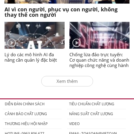
AI vì con người, phục vụ con người, không
thay thế con người
Lý do các mô hình AI đa
Chống lừa đảo trực tuyến:
năng cần quản lý đặc biệt
Cơ quan chức năng và doanh
nghiệp công nghệ cùng hành
động
Xem thêm
DIỄN ĐÀN CHÍNH SÁCH
TIÊU CHUẨN CHẤT LƯỢNG
CẢNH BÁO CHẤT LƯỢNG
NĂNG SUẤT CHẤT LƯỢNG
THƯƠNG HIỆU HỘI NHẬP
VIDEO
HOTLINE: 0963.806.677
EMAIL:
TOASOAN@VIETQ.VN