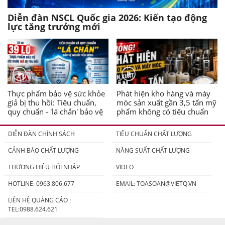
Diễn đàn NSCL Quốc gia 2026: Kiến tạo động
lực tăng trưởng mới
Thực phẩm bảo vệ sức khỏe
Phát hiện kho hàng và máy
giả bị thu hồi: Tiêu chuẩn,
móc sản xuất gần 3,5 tấn mỹ
quy chuẩn - 'lá chắn' bảo vệ
phẩm không có tiêu chuẩn
người tiêu dùng
DIỄN ĐÀN CHÍNH SÁCH
TIÊU CHUẨN CHẤT LƯỢNG
CẢNH BÁO CHẤT LƯỢNG
NĂNG SUẤT CHẤT LƯỢNG
THƯƠNG HIỆU HỘI NHẬP
VIDEO
HOTLINE: 0963.806.677
EMAIL:
TOASOAN@VIETQ.VN
LIÊN HỆ QUẢNG CÁO :
TEL:0988.624.621