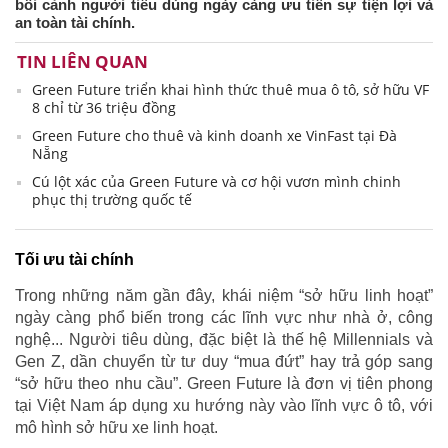
bối cảnh người tiêu dùng ngày càng ưu tiên sự tiện lợi và
an toàn tài chính.
TIN LIÊN QUAN
Green Future triển khai hình thức thuê mua ô tô, sở hữu VF
8 chỉ từ 36 triệu đồng
Green Future cho thuê và kinh doanh xe VinFast tại Đà
Nẵng
Cú lột xác của Green Future và cơ hội vươn mình chinh
phục thị trường quốc tế
Tối ưu tài chính
Trong những năm gần đây, khái niệm “sở hữu linh hoạt”
ngày càng phổ biến trong các lĩnh vực như nhà ở, công
nghệ... Người tiêu dùng, đặc biệt là thế hệ Millennials và
Gen Z, dần chuyển từ tư duy “mua đứt” hay trả góp sang
“sở hữu theo nhu cầu”. Green Future là đơn vị tiên phong
tại Việt Nam áp dụng xu hướng này vào lĩnh vực ô tô, với
mô hình sở hữu xe linh hoạt.