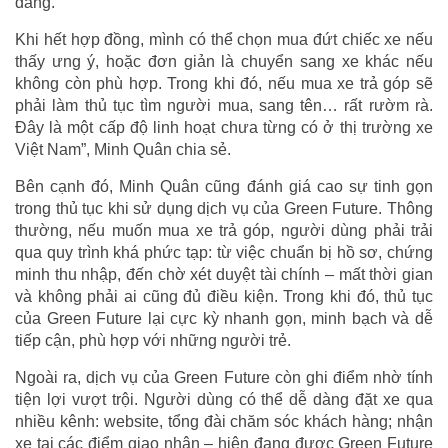
dàng.
Khi hết hợp đồng, mình có thể chọn mua đứt chiếc xe nếu
thấy ưng ý, hoặc đơn giản là chuyển sang xe khác nếu
không còn phù hợp. Trong khi đó, nếu mua xe trả góp sẽ
phải làm thủ tục tìm người mua, sang tên… rất rườm rà.
Đây là một cấp độ linh hoạt chưa từng có ở thị trường xe
Việt Nam”, Minh Quân chia sẻ.
Bên cạnh đó, Minh Quân cũng đánh giá cao sự tinh gọn
trong thủ tục khi sử dụng dịch vụ của Green Future. Thông
thường, nếu muốn mua xe trả góp, người dùng phải trải
qua quy trình khá phức tạp: từ việc chuẩn bị hồ sơ, chứng
minh thu nhập, đến chờ xét duyệt tài chính – mất thời gian
và không phải ai cũng đủ điều kiện. Trong khi đó, thủ tục
của Green Future lại cực kỳ nhanh gọn, minh bạch và dễ
tiếp cận, phù hợp với những người trẻ.
Ngoài ra, dịch vụ của Green Future còn ghi điểm nhờ tính
tiện lợi vượt trội. Người dùng có thể dễ dàng đặt xe qua
nhiều kênh: website, tổng đài chăm sóc khách hàng; nhận
xe tại các điểm giao nhận – hiện đang được Green Future