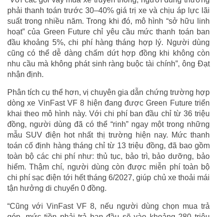
phải thanh toán trước 30–40% giá trị xe và chịu áp lực lãi
suất trong nhiều năm. Trong khi đó, mô hình “sở hữu linh
hoạt” của Green Future chỉ yêu cầu mức thanh toán ban
đầu khoảng 5%, chi phí hàng tháng hợp lý. Người dùng
cũng có thể dễ dàng chấm dứt hợp đồng khi không còn
nhu cầu mà không phát sinh ràng buộc tài chính”, ông Đạt
nhận định.
Phân tích cụ thể hơn, vị chuyên gia dẫn chứng trường hợp
dòng xe VinFast VF 8 hiện đang được Green Future triển
khai theo mô hình này. Với chi phí ban đầu chỉ từ 36 triệu
đồng, người dùng đã có thể “rinh” ngay một trong những
mẫu SUV điện hot nhất thị trường hiện nay. Mức thanh
toán cố định hàng tháng chỉ từ 13 triệu đồng, đã bao gồm
toàn bộ các chi phí như: thủ tục, bảo trì, bảo dưỡng, bảo
hiểm. Thậm chí, người dùng còn được miễn phí toàn bộ
chi phí sạc điện tới hết tháng 6/2027, giúp chủ xe thoải mái
tận hưởng di chuyển 0 đồng.
“Cũng với VinFast VF 8, nếu người dùng chọn mua trả
góp, mức tiền phải trả ban đầu sẽ vào khoảng 280 triệu