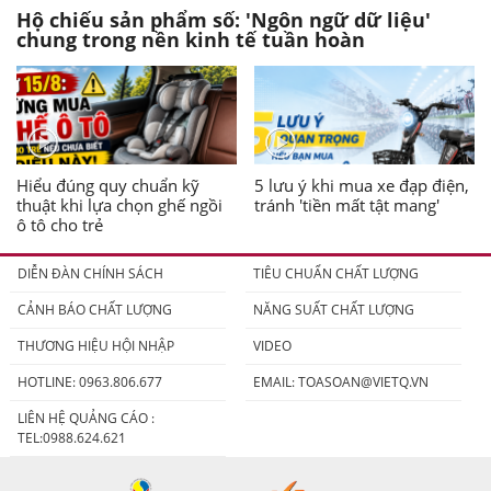
Hộ chiếu sản phẩm số: 'Ngôn ngữ dữ liệu'
chung trong nền kinh tế tuần hoàn
Hiểu đúng quy chuẩn kỹ
5 lưu ý khi mua xe đạp điện,
thuật khi lựa chọn ghế ngồi
tránh 'tiền mất tật mang'
ô tô cho trẻ
DIỄN ĐÀN CHÍNH SÁCH
TIÊU CHUẨN CHẤT LƯỢNG
CẢNH BÁO CHẤT LƯỢNG
NĂNG SUẤT CHẤT LƯỢNG
THƯƠNG HIỆU HỘI NHẬP
VIDEO
HOTLINE: 0963.806.677
EMAIL:
TOASOAN@VIETQ.VN
LIÊN HỆ QUẢNG CÁO :
TEL:0988.624.621