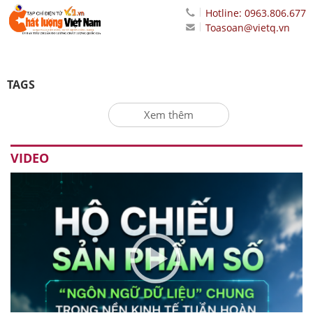
Hotline: 0963.806.677
Toasoan@vietq.vn
TAGS
Xem thêm
VIDEO