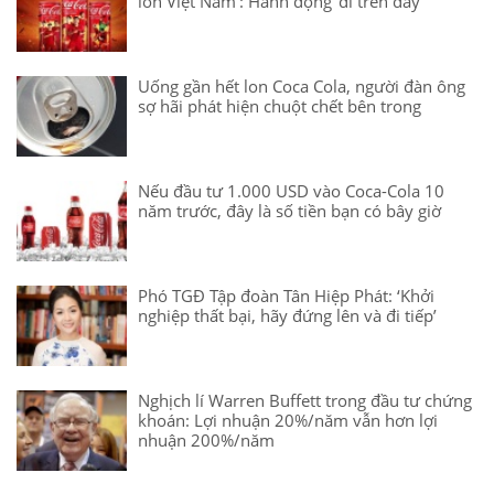
lon Việt Nam’: Hành động 'đi trên dây'
Uống gần hết lon Coca Cola, người đàn ông
sợ hãi phát hiện chuột chết bên trong
Nếu đầu tư 1.000 USD vào Coca-Cola 10
năm trước, đây là số tiền bạn có bây giờ
Phó TGĐ Tập đoàn Tân Hiệp Phát: ‘Khởi
nghiệp thất bại, hãy đứng lên và đi tiếp’
Nghịch lí Warren Buffett trong đầu tư chứng
khoán: Lợi nhuận 20%/năm vẫn hơn lợi
nhuận 200%/năm