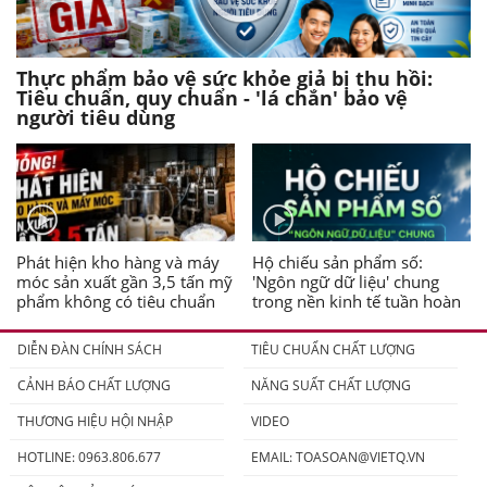
Thực phẩm bảo vệ sức khỏe giả bị thu hồi:
Tiêu chuẩn, quy chuẩn - 'lá chắn' bảo vệ
người tiêu dùng
Phát hiện kho hàng và máy
Hộ chiếu sản phẩm số:
móc sản xuất gần 3,5 tấn mỹ
'Ngôn ngữ dữ liệu' chung
phẩm không có tiêu chuẩn
trong nền kinh tế tuần hoàn
DIỄN ĐÀN CHÍNH SÁCH
TIÊU CHUẨN CHẤT LƯỢNG
CẢNH BÁO CHẤT LƯỢNG
NĂNG SUẤT CHẤT LƯỢNG
THƯƠNG HIỆU HỘI NHẬP
VIDEO
HOTLINE: 0963.806.677
EMAIL:
TOASOAN@VIETQ.VN