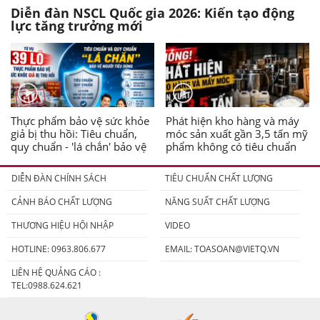
Diễn đàn NSCL Quốc gia 2026: Kiến tạo động
lực tăng trưởng mới
Thực phẩm bảo vệ sức khỏe
Phát hiện kho hàng và máy
giả bị thu hồi: Tiêu chuẩn,
móc sản xuất gần 3,5 tấn mỹ
quy chuẩn - 'lá chắn' bảo vệ
phẩm không có tiêu chuẩn
người tiêu dùng
DIỄN ĐÀN CHÍNH SÁCH
TIÊU CHUẨN CHẤT LƯỢNG
CẢNH BÁO CHẤT LƯỢNG
NĂNG SUẤT CHẤT LƯỢNG
THƯƠNG HIỆU HỘI NHẬP
VIDEO
HOTLINE: 0963.806.677
EMAIL:
TOASOAN@VIETQ.VN
LIÊN HỆ QUẢNG CÁO :
TEL:0988.624.621