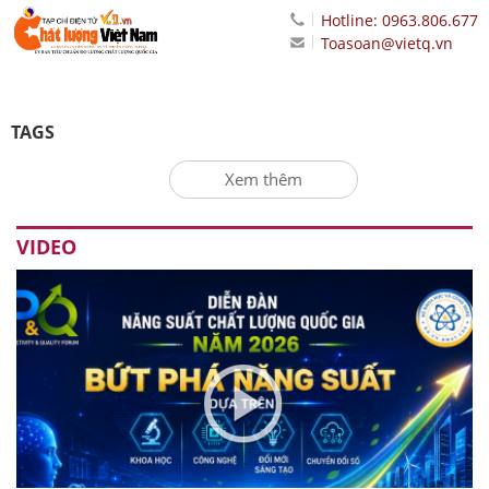
Hotline: 0963.806.677
Toasoan@vietq.vn
TAGS
Xem thêm
VIDEO