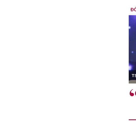
ĐỐ
ó Viện trưởng
T
ệc phải làm
Việc sử dụng hiệu quả chính
và trên thực tế
sách tài khóa không chỉ mang ý
 hành như tăng
nghĩa hỗ trợ ngắn hạn mà còn
a học công
đóng vai trò tạo nền tảng cho
 các cơ chế
tăng trưởng bền vững dài hạn.
i mới sáng tạo,