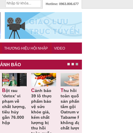
Hotline:
0963.806.677
THƯƠNG HIỆU HỘI NHẬP
VIDEO
ẢNH BÁO
Cảnh báo
Thu hồi
Thu hồi
Người tiêu
etox’ vi
39 lô thực
toàn quốc
Cao lỏng
dùng cần
hạm về
phẩm bảo
sản phẩm
Cảm cúm
cảnh giác
hất lượng,
vệ sức
tắm gội
Bảo
lựa chọn
êu hủy
khỏe giả,
Oatrum và
Phương
thịt lợn đ
ần 76.000
kém chất
Tabame Pro
không đạt
tiêu chuẩ
ộp
lượng bị
không đạt
chất lượng
và an toà
thu hồi
chất lượng