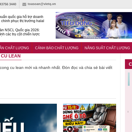
toasoan@vietq.vn
-43756 3440
huẩn quốc gia hỗ trợ doanh
 chinh phục thị trường halal
àn NSCL Quốc gia 2026:
ình các trụ cột chiến lược
iển trong thời đại mới
ễn ra Diễn đàn Năng suất
ượng Quốc gia năm 2026
UẨN CHẤT LƯỢNG
CẢNH BÁO CHẤT LƯỢNG
NĂNG SUẤT CHẤT LƯỢNG
G CU LEAN
C
ề cong cu lean mới và nhanh nhất. Đón đọc và chia sẻ bài viết
Cảnh báo
Thu hồi
Sản phẩm
Lạm dụng
Bột rau
n
sản phẩm
toàn quốc
kém chất
sữa tươi
‘d
ác
nhập ngoại
và tiêu hủy
lượng đã
cho trẻ
p
n
bị thu hồi
nước rửa
bỏ qua
nhỏ: Cảnh
c
 đạt
do mất an
tay dạng
những
báo sai lầm
ti
uẩn
toàn có thể
bọt Layer
bước kiểm
dẫn tới
g
àn
xuất hiện
Clean do
soát nào?
nhiều hệ
h
tại Việt Nam
sản xuất
lụy sức