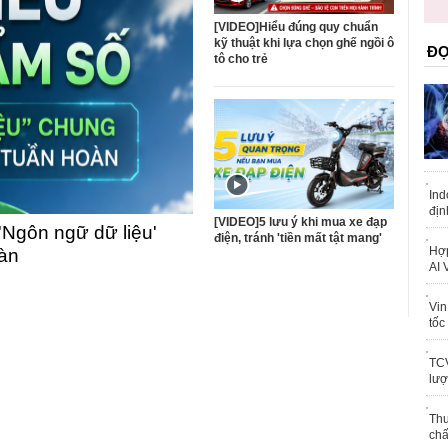
trái phép
khỏe
[VIDEO]Hiểu đúng quy chuẩn
kỹ thuật khi lựa chọn ghế ngồi ô
ĐỌ
tô cho trẻ
Ind
địn
[VIDEO]5 lưu ý khi mua xe đạp
'Ngôn ngữ dữ liệu'
điện, tránh 'tiền mất tật mang'
Hợp
oàn
AI 
Vin
tốc
TCV
lượ
Thu
chấ