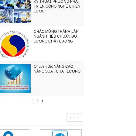
KỸ THUẬT PHỤC VỤ PHÁT
TRIỂN CÔNG NGHỆ CHIẾN
LƯỢC
CHÀO MỪNG THÀNH LẬP
NGÀNH TIÊU CHUẨN ĐO
LƯỜNG CHẤT LƯỢNG
Chuyên đề: NÂNG CAO
NĂNG SUẤT CHẤT LƯỢNG
1
2
3