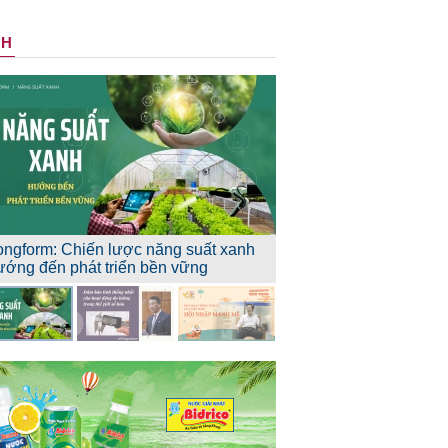
NH
ongform: Chiến lược năng suất xanh
ướng đến phát triển bền vững