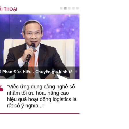
I THOẠI
Ông Hoàng Quang Phòn
S Phan Đức Hiếu - Chuyên gia kinh tế
VCCI
"Việc ứng dụng công nghệ số
""Theo tôi, cần 
nhằm tối ưu hóa, nâng cao
gốc rễ về nhận
hiệu quả hoạt động logistics là
nghiệp cần coi
rất có ý nghĩa..."
động hài hoà là
triển..."