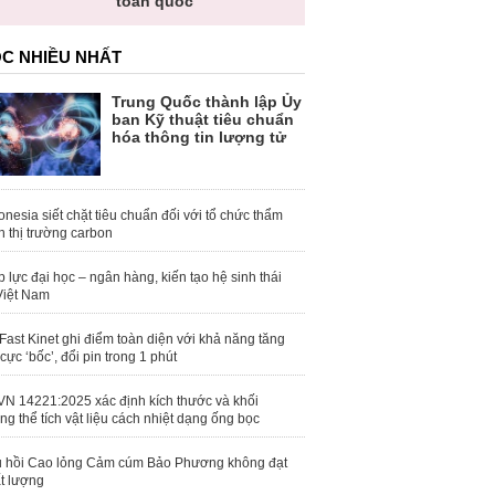
toàn quốc
C NHIỀU NHẤT
Trung Quốc thành lập Ủy
ban Kỹ thuật tiêu chuẩn
hóa thông tin lượng tử
onesia siết chặt tiêu chuẩn đối với tổ chức thẩm
h thị trường carbon
 lực đại học – ngân hàng, kiến tạo hệ sinh thái
Việt Nam
Fast Kinet ghi điểm toàn diện với khả năng tăng
 cực ‘bốc’, đổi pin trong 1 phút
N 14221:2025 xác định kích thước và khối
ng thể tích vật liệu cách nhiệt dạng ống bọc
 hồi Cao lỏng Cảm cúm Bảo Phương không đạt
t lượng