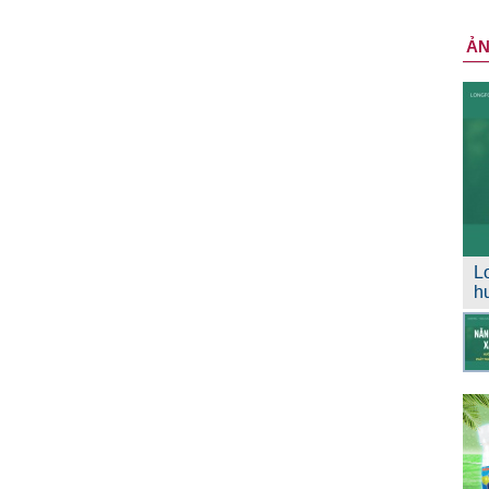
Ả
L
h