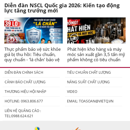
Diễn đàn NSCL Quốc gia 2026: Kiến tạo động
lực tăng trưởng mới
Thực phẩm bảo vệ sức khỏe
Phát hiện kho hàng và máy
giả bị thu hồi: Tiêu chuẩn,
móc sản xuất gần 3,5 tấn mỹ
quy chuẩn - 'lá chắn' bảo vệ
phẩm không có tiêu chuẩn
người tiêu dùng
DIỄN ĐÀN CHÍNH SÁCH
TIÊU CHUẨN CHẤT LƯỢNG
CẢNH BÁO CHẤT LƯỢNG
NĂNG SUẤT CHẤT LƯỢNG
THƯƠNG HIỆU HỘI NHẬP
VIDEO
HOTLINE: 0963.806.677
EMAIL:
TOASOAN@VIETQ.VN
LIÊN HỆ QUẢNG CÁO :
TEL:0988.624.621