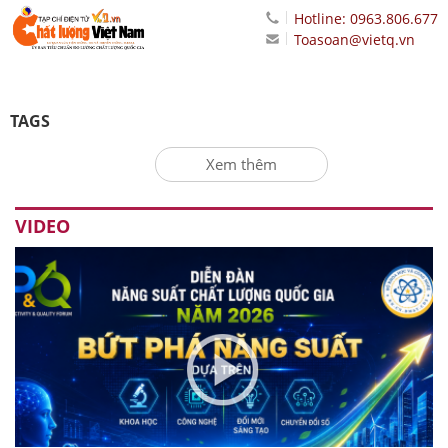
Hotline: 0963.806.677
Toasoan@vietq.vn
TAGS
Xem thêm
VIDEO