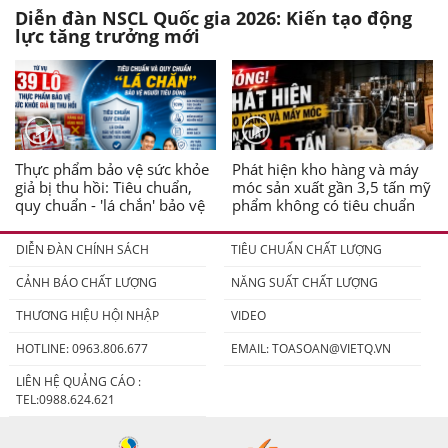
Diễn đàn NSCL Quốc gia 2026: Kiến tạo động
lực tăng trưởng mới
Thực phẩm bảo vệ sức khỏe
Phát hiện kho hàng và máy
giả bị thu hồi: Tiêu chuẩn,
móc sản xuất gần 3,5 tấn mỹ
quy chuẩn - 'lá chắn' bảo vệ
phẩm không có tiêu chuẩn
người tiêu dùng
DIỄN ĐÀN CHÍNH SÁCH
TIÊU CHUẨN CHẤT LƯỢNG
CẢNH BÁO CHẤT LƯỢNG
NĂNG SUẤT CHẤT LƯỢNG
THƯƠNG HIỆU HỘI NHẬP
VIDEO
HOTLINE: 0963.806.677
EMAIL:
TOASOAN@VIETQ.VN
LIÊN HỆ QUẢNG CÁO :
TEL:0988.624.621