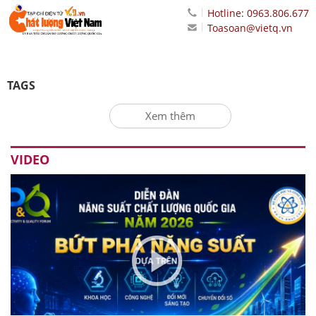
Hotline: 0963.806.677
Toasoan@vietq.vn
TAGS
Xem thêm
VIDEO