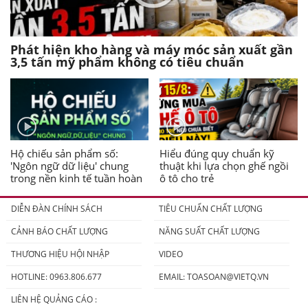
Phát hiện kho hàng và máy móc sản xuất gần
3,5 tấn mỹ phẩm không có tiêu chuẩn
Hộ chiếu sản phẩm số:
Hiểu đúng quy chuẩn kỹ
'Ngôn ngữ dữ liệu' chung
thuật khi lựa chọn ghế ngồi
trong nền kinh tế tuần hoàn
ô tô cho trẻ
DIỄN ĐÀN CHÍNH SÁCH
TIÊU CHUẨN CHẤT LƯỢNG
CẢNH BÁO CHẤT LƯỢNG
NĂNG SUẤT CHẤT LƯỢNG
THƯƠNG HIỆU HỘI NHẬP
VIDEO
HOTLINE: 0963.806.677
EMAIL:
TOASOAN@VIETQ.VN
LIÊN HỆ QUẢNG CÁO :