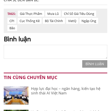
Giá Thực Phẩm
Mưa Lũ
Chỉ Số Giá Tiêu Dùng
TAGS:
CPI
Cục Thống Kê
Bộ Tài Chính
VietQ
Ngập Úng
Bão
Bình luận
BÌNH LUẬN
TIN CÙNG CHUYÊN MỤC
Hợp lực đại học – ngân hàng, kiến tạo hệ
sinh thái AI Việt Nam