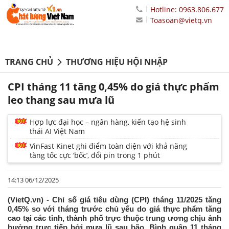
Hotline: 0963.806.677
Toasoan@vietq.vn
TRANG CHỦ
THƯƠNG HIỆU HỘI NHẬP
CPI tháng 11 tăng 0,45% do giá thực phẩm
leo thang sau mưa lũ
Hợp lực đại học – ngân hàng, kiến tạo hệ sinh
thái AI Việt Nam
VinFast Kinet ghi điểm toàn diện với khả năng
tăng tốc cực ‘bốc’, đổi pin trong 1 phút
14:13 06/12/2025
(VietQ.vn) - Chỉ số giá tiêu dùng (CPI) tháng 11/2025 tăng
0,45% so với tháng trước chủ yếu do giá thực phẩm tăng
cao tại các tỉnh, thành phố trực thuộc trung ương chịu ảnh
hưởng trực tiếp bởi mưa lũ sau bão. Bình quân 11 tháng