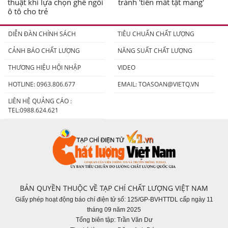
thuật khi lựa chọn ghế ngồi
tránh 'tiền mất tật mang'
ô tô cho trẻ
DIỄN ĐÀN CHÍNH SÁCH
TIÊU CHUẨN CHẤT LƯỢNG
CẢNH BÁO CHẤT LƯỢNG
NĂNG SUẤT CHẤT LƯỢNG
THƯƠNG HIỆU HỘI NHẬP
VIDEO
HOTLINE: 0963.806.677
EMAIL:
TOASOAN@VIETQ.VN
LIÊN HỆ QUẢNG CÁO :
TEL:0988.624.621
BẢN QUYỀN THUỘC VỀ TẠP CHÍ CHẤT LƯỢNG VIỆT NAM
Giấy phép hoạt động báo chí điện tử số: 125/GP-BVHTTDL cấp ngày 11
tháng 09 năm 2025
Tổng biên tập: Trần Văn Dư