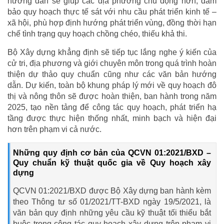
hướng dẫn sẽ giúp các địa phương chủ động hơn, đảm
bảo quy hoạch thực tế sát với nhu cầu phát triển kinh tế –
xã hội, phù hợp định hướng phát triển vùng, đồng thời hạn
chế tình trạng quy hoạch chồng chéo, thiếu khả thi.
Bộ Xây dựng khẳng định sẽ tiếp tục lắng nghe ý kiến của
cử tri, địa phương và giới chuyên môn trong quá trình hoàn
thiện dự thảo quy chuẩn cũng như các văn bản hướng
dẫn. Dự kiến, toàn bộ khung pháp lý mới về quy hoạch đô
thị và nông thôn sẽ được hoàn thiện, ban hành trong năm
2025, tạo nền tảng để công tác quy hoạch, phát triển hạ
tầng được thực hiện thống nhất, minh bạch và hiện đại
hơn trên phạm vi cả nước.
Những quy định cơ bản của QCVN 01:2021/BXD –
Quy chuẩn kỹ thuật quốc gia về Quy hoạch xây
dựng
QCVN 01:2021/BXD được Bộ Xây dựng ban hành kèm
theo Thông tư số 01/2021/TT-BXD ngày 19/5/2021, là
văn bản quy định những yêu cầu kỹ thuật tối thiểu bắt
buộc trong công tác quy hoạch xây dựng trên phạm vi