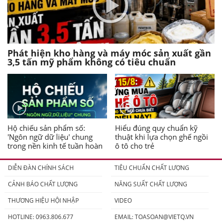
Phát hiện kho hàng và máy móc sản xuất gần
3,5 tấn mỹ phẩm không có tiêu chuẩn
Hộ chiếu sản phẩm số:
Hiểu đúng quy chuẩn kỹ
'Ngôn ngữ dữ liệu' chung
thuật khi lựa chọn ghế ngồi
trong nền kinh tế tuần hoàn
ô tô cho trẻ
DIỄN ĐÀN CHÍNH SÁCH
TIÊU CHUẨN CHẤT LƯỢNG
CẢNH BÁO CHẤT LƯỢNG
NĂNG SUẤT CHẤT LƯỢNG
THƯƠNG HIỆU HỘI NHẬP
VIDEO
HOTLINE: 0963.806.677
EMAIL:
TOASOAN@VIETQ.VN