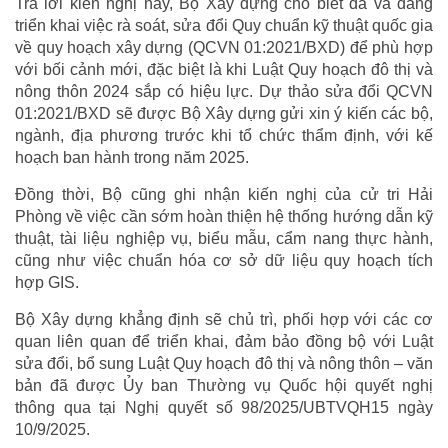
Trả lời kiến nghị này, Bộ Xây dựng cho biết đã và đang
triển khai việc rà soát, sửa đổi Quy chuẩn kỹ thuật quốc gia
về quy hoạch xây dựng (QCVN 01:2021/BXD) để phù hợp
với bối cảnh mới, đặc biệt là khi Luật Quy hoạch đô thị và
nông thôn 2024 sắp có hiệu lực. Dự thảo sửa đổi QCVN
01:2021/BXD sẽ được Bộ Xây dựng gửi xin ý kiến các bộ,
ngành, địa phương trước khi tổ chức thẩm định, với kế
hoạch ban hành trong năm 2025.
Đồng thời, Bộ cũng ghi nhận kiến nghị của cử tri Hải
Phòng về việc cần sớm hoàn thiện hệ thống hướng dẫn kỹ
thuật, tài liệu nghiệp vụ, biểu mẫu, cẩm nang thực hành,
cũng như việc chuẩn hóa cơ sở dữ liệu quy hoạch tích
hợp GIS.
Bộ Xây dựng khẳng định sẽ chủ trì, phối hợp với các cơ
quan liên quan để triển khai, đảm bảo đồng bộ với Luật
sửa đổi, bổ sung Luật Quy hoạch đô thị và nông thôn – văn
bản đã được Ủy ban Thường vụ Quốc hội quyết nghị
thông qua tại Nghị quyết số 98/2025/UBTVQH15 ngày
10/9/2025.