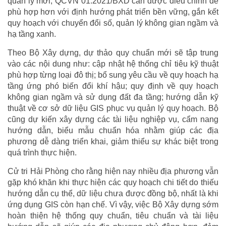
quản lý mới, QCVN 01:2021/BXD cần được điều chỉnh để
phù hợp hơn với định hướng phát triển bền vững, gắn kết
quy hoạch với chuyển đổi số, quản lý không gian ngầm và
hạ tầng xanh.
Theo Bộ Xây dựng, dự thảo quy chuẩn mới sẽ tập trung
vào các nội dung như: cập nhật hệ thống chỉ tiêu kỹ thuật
phù hợp từng loại đô thị; bổ sung yêu cầu về quy hoạch hạ
tầng ứng phó biến đổi khí hậu; quy định về quy hoạch
không gian ngầm và sử dụng đất đa tầng; hướng dẫn kỹ
thuật về cơ sở dữ liệu GIS phục vụ quản lý quy hoạch. Bộ
cũng dự kiến xây dựng các tài liệu nghiệp vụ, cẩm nang
hướng dẫn, biểu mẫu chuẩn hóa nhằm giúp các địa
phương dễ dàng triển khai, giảm thiểu sự khác biệt trong
quá trình thực hiện.
Cử tri Hải Phòng cho rằng hiện nay nhiều địa phương vẫn
gặp khó khăn khi thực hiện các quy hoạch chi tiết do thiếu
hướng dẫn cụ thể, dữ liệu chưa được đồng bộ, nhất là khi
ứng dụng GIS còn hạn chế. Vì vậy, việc Bộ Xây dựng sớm
hoàn thiện hệ thống quy chuẩn, tiêu chuẩn và tài liệu