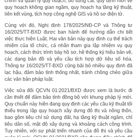
chỉnh và quản lý quy hoạch; bổ sung các quy định mới về
quy hoạch không gian ngầm, quy hoạch hạ tầng kỹ thuật,
liên kết vùng, tích hợp công nghệ GIS và hồ sơ điện tử.
Cùng với đó, Nghị định 178/2025/NĐ-CP và Thông tư
16/2025/TT-BXD được ban hành để hướng dẫn chi tiết
việc thực hiện Luật. Hai văn bản này quy định cụ thể trách
nhiệm của tổ chức, cá nhân tham gia lập nhiệm vụ quy
hoạch, cách thức trình bày hồ sơ, hệ thống ký hiệu bản vẽ,
các dạng bản đồ và yêu cầu tích hợp dữ liệu số hóa.
Thông tư 16/2025/TT-BXD cũng bãi bỏ nhiều quy định đã
lạc hậu, đảm bảo tính thống nhất, tránh chồng chéo giữa
các văn bản pháp luật.
Việc sửa đổi QCVN 01:2021/BXD được xem là bước đi
cần thiết để đảm bảo tính đồng bộ với khung pháp lý mới.
Quy chuẩn này hiện đang quy định các yêu cầu kỹ thuật tối
thiểu trong lập quy hoạch xây dựng đô thị và nông thôn,
bao gồm tiêu chí sử dụng đất, hạ tầng kỹ thuật ngầm, chỉ
tiêu dân số, mật độ xây dựng và khoảng cách công trình.
Tuy nhiên, với sự phát triển nhanh của đô thị và yêu cầu