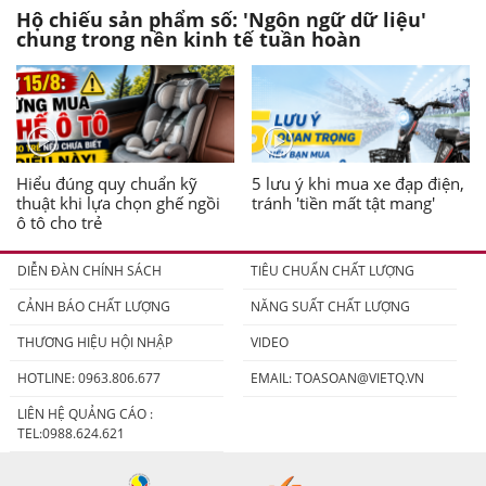
Hộ chiếu sản phẩm số: 'Ngôn ngữ dữ liệu'
chung trong nền kinh tế tuần hoàn
Hiểu đúng quy chuẩn kỹ
5 lưu ý khi mua xe đạp điện,
thuật khi lựa chọn ghế ngồi
tránh 'tiền mất tật mang'
ô tô cho trẻ
DIỄN ĐÀN CHÍNH SÁCH
TIÊU CHUẨN CHẤT LƯỢNG
CẢNH BÁO CHẤT LƯỢNG
NĂNG SUẤT CHẤT LƯỢNG
THƯƠNG HIỆU HỘI NHẬP
VIDEO
HOTLINE: 0963.806.677
EMAIL:
TOASOAN@VIETQ.VN
LIÊN HỆ QUẢNG CÁO :
TEL:0988.624.621