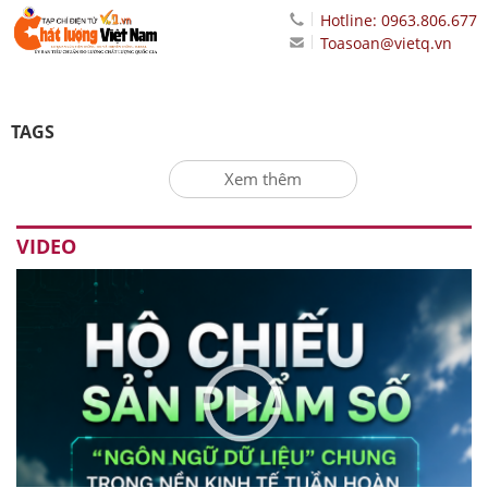
Hotline: 0963.806.677
Toasoan@vietq.vn
TAGS
Xem thêm
VIDEO