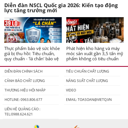
Diễn đàn NSCL Quốc gia 2026: Kiến tạo động
lực tăng trưởng mới
Thực phẩm bảo vệ sức khỏe
Phát hiện kho hàng và máy
giả bị thu hồi: Tiêu chuẩn,
móc sản xuất gần 3,5 tấn mỹ
quy chuẩn - 'lá chắn' bảo vệ
phẩm không có tiêu chuẩn
người tiêu dùng
DIỄN ĐÀN CHÍNH SÁCH
TIÊU CHUẨN CHẤT LƯỢNG
CẢNH BÁO CHẤT LƯỢNG
NĂNG SUẤT CHẤT LƯỢNG
THƯƠNG HIỆU HỘI NHẬP
VIDEO
HOTLINE: 0963.806.677
EMAIL:
TOASOAN@VIETQ.VN
LIÊN HỆ QUẢNG CÁO :
TEL:0988.624.621