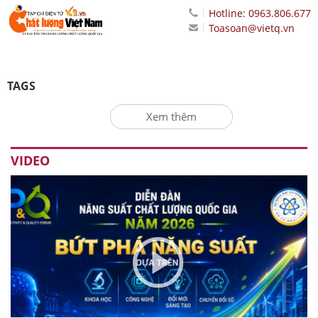
Hotline: 0963.806.677
Toasoan@vietq.vn
TAGS
Xem thêm
VIDEO