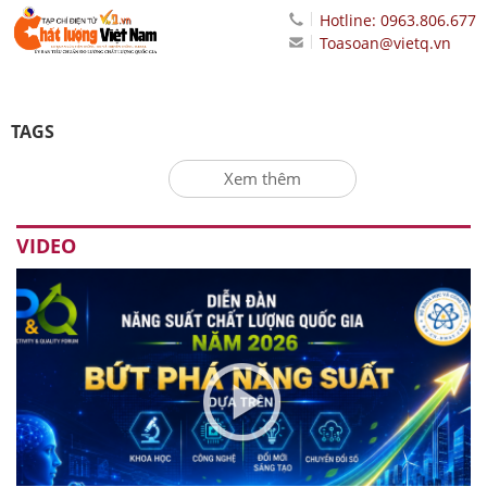
Hotline: 0963.806.677
Toasoan@vietq.vn
TAGS
Xem thêm
VIDEO