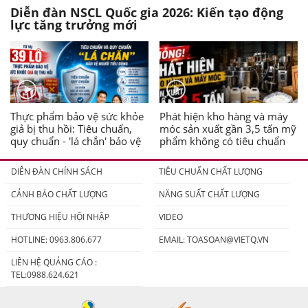
Diễn đàn NSCL Quốc gia 2026: Kiến tạo động
lực tăng trưởng mới
Thực phẩm bảo vệ sức khỏe
Phát hiện kho hàng và máy
giả bị thu hồi: Tiêu chuẩn,
móc sản xuất gần 3,5 tấn mỹ
quy chuẩn - 'lá chắn' bảo vệ
phẩm không có tiêu chuẩn
người tiêu dùng
DIỄN ĐÀN CHÍNH SÁCH
TIÊU CHUẨN CHẤT LƯỢNG
CẢNH BÁO CHẤT LƯỢNG
NĂNG SUẤT CHẤT LƯỢNG
THƯƠNG HIỆU HỘI NHẬP
VIDEO
HOTLINE: 0963.806.677
EMAIL:
TOASOAN@VIETQ.VN
LIÊN HỆ QUẢNG CÁO :
TEL:0988.624.621